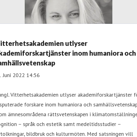
itterhetsakademien utlyser
kademiforskartjänster inom humaniora och
amhällsvetenskap
1 Juni 2022 14:56
ngl. Vitterhetsakademien utlyser akademiforskartjänster f
isputerade forskare inom humaniora och samhällsvetenska
nom ämnesområdena rättsvetenskapen i klimatomställninge
gnition – språk och estetik samt medeltidsstudier –
tolkningar, bildbruk och kulturmöten. Med satsningen vill