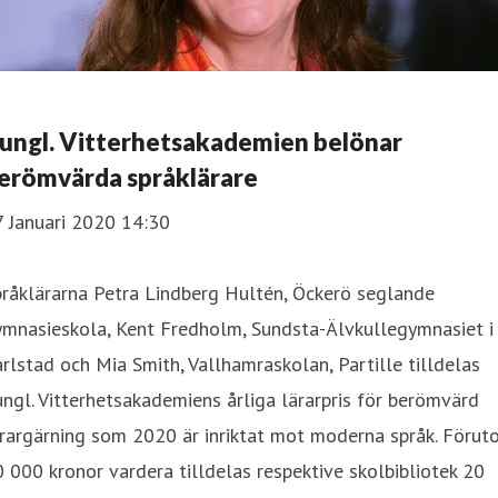
ungl. Vitterhetsakademien belönar
erömvärda språklärare
7 Januari 2020 14:30
råklärarna Petra Lindberg Hultén, Öckerö seglande
ymnasieskola, Kent Fredholm, Sundsta-Älvkullegymnasiet i
rlstad och Mia Smith, Vallhamraskolan, Partille tilldelas
ngl. Vitterhetsakademiens årliga lärarpris för berömvärd
rargärning som 2020 är inriktat mot moderna språk. Förut
 000 kronor vardera tilldelas respektive skolbibliotek 20