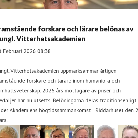
ramstående forskare och lärare belönas av
ungl. Vitterhetsakademien
0 Februari 2026 08:38
ungl. Vitterhetsakademien uppmärksammar årligen
ramstående forskare och lärare inom humaniora och
mhällsvetenskap. 2026 års mottagare av priser och
daljer har nu utsetts. Belöningarna delas traditionsenligt
nder Akademiens högtidssammankomst i Riddarhuset den 
rs.