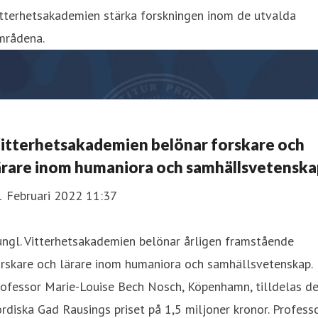
itterhetsakademien stärka forskningen inom de utvalda
mrådena.
itterhetsakademien belönar forskare och
ärare inom humaniora och samhällsvetenska
1 Februari 2022 11:37
ngl. Vitterhetsakademien belönar årligen framstående
rskare och lärare inom humaniora och samhällsvetenskap.
ofessor Marie-Louise Bech Nosch, Köpenhamn, tilldelas de
rdiska Gad Rausings priset på 1,5 miljoner kronor. Profess