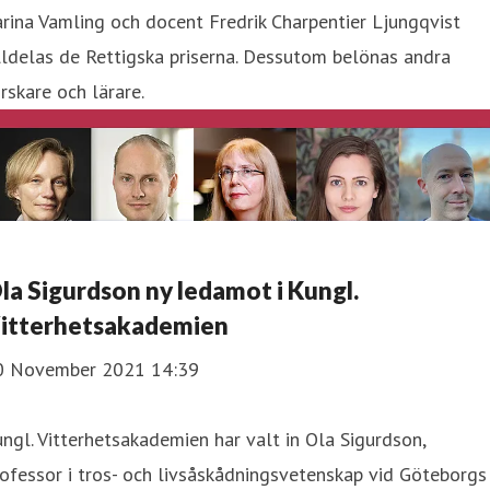
rina Vamling och docent Fredrik Charpentier Ljungqvist
lldelas de Rettigska priserna. Dessutom belönas andra
rskare och lärare.
la Sigurdson ny ledamot i Kungl.
itterhetsakademien
0 November 2021 14:39
ngl. Vitterhetsakademien har valt in Ola Sigurdson, ​
ofessor i tros- och livsåskådningsvetenskap vid Göteborgs