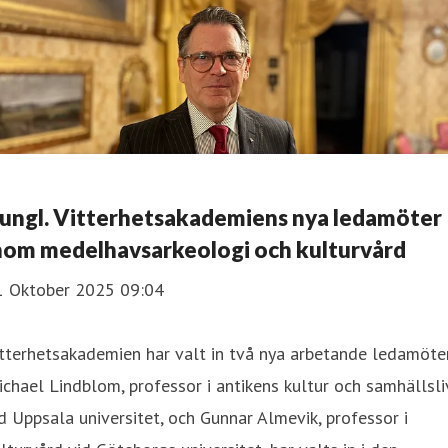
ungl. Vitterhetsakademiens nya ledamöter
nom medelhavsarkeologi och kulturvård
1 Oktober 2025 09:04
tterhetsakademien har valt in två nya arbetande ledamöter
chael Lindblom, professor i antikens kultur och samhällsli
d Uppsala universitet, och Gunnar Almevik, professor i