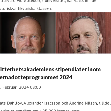
lturvård vid Göteborgs universitet, har valts in i den
storisk-antikvariska klassen.
itterhetsakademiens stipendiater inom
ernadotteprogrammet 2024
1 Februari 2024 08:00
ts Dahllöv, Alexander Isacsson och Andrine Nilsen, tillde
ar sitt stipendium om 125 000 kronor inom