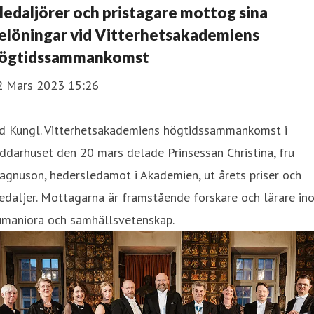
edaljörer och pristagare mottog sina
elöningar vid Vitterhetsakademiens
ögtidssammankomst
2 Mars 2023 15:26
id Kungl. Vitterhetsakademiens högtidssammankomst i
ddarhuset den 20 mars delade Prinsessan Christina, fru
gnuson, hedersledamot i Akademien, ut årets priser och
daljer. Mottagarna är framstående forskare och lärare in
umaniora och samhällsvetenskap.