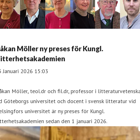
åkan Möller ny preses för Kungl.
itterhetsakademien
3 Januari 2026 15:03
kan Möller, teol.dr och fil.dr, professor i litteraturvetensk
d Göteborgs universitet och docent i svensk litteratur vid
lsingfors universitet är ny preses för Kungl.
tterhetsakademien sedan den 1 januari 2026.