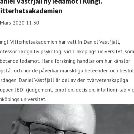
aniel Västfjäll ny ledamot i Kungl.
itterhetsakademien
 Mars 2020 11:30
ngl. Vitterhetsakademien har valt in Daniel Västfjäll, ​
ofessor i kognitiv psykologi vid Linköpings universitet, so
rbetande ledamot. Hans forskning handlar om hur känslor
pstår och hur de påverkar mänskliga beteenden och beslut
rdagen. Daniel Västfjäll är del av den tvärvetenskapliga
uppen JEDI (judgement, emotion, decision, intuition)-lab vi
nköpings universitet.