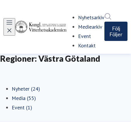
Sök i ny
Nyhetsarkiv
Mediearkiv
Följ
Följer
Event
Kontakt
Regioner: Västra Götaland
Nyheter (24)
Media (55)
Event (1)