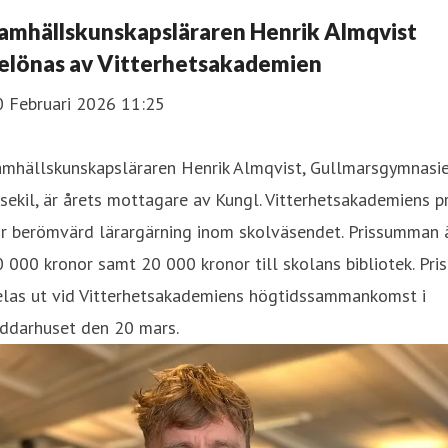
amhällskunskapsläraren Henrik Almqvist
elönas av Vitterhetsakademien
0 Februari 2026 11:25
amhällskunskapsläraren Henrik Almqvist, Gullmarsgymnasie
sekil, är årets mottagare av Kungl. Vitterhetsakademiens pr
ör berömvärd lärargärning inom skolväsendet. Prissumman 
 000 kronor samt 20 000 kronor till skolans bibliotek. Pris
elas ut vid Vitterhetsakademiens högtidssammankomst i
iddarhuset den 20 mars.