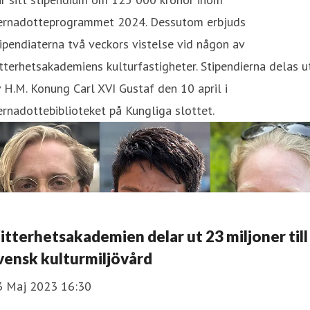
ernadotteprogrammet 2024. Dessutom erbjuds
ipendiaterna två veckors vistelse vid någon av
tterhetsakademiens kulturfastigheter. Stipendierna delas u
 H.M. Konung Carl XVI Gustaf den 10 april i
rnadottebiblioteket på Kungliga slottet.
itterhetsakademien delar ut 23 miljoner till
vensk kulturmiljövård
3 Maj 2023 16:30