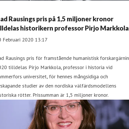
ad Rausings pris på 1,5 miljoner kronor
illdelas historikern professor Pirjo Markkola
0 Februari 2020 13:17
d Rausings pris för framstående humanistisk forskargärni
20 tilldelas Pirjo Markkola, professor i historia vid
mmerfors universitet, för hennes mångsidiga och
yskapande studier av den nordiska välfärdsmodellens
storiska rötter. Prissumman är 1,5 miljoner kronor.