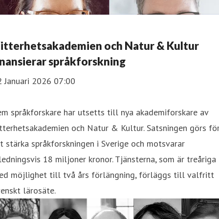
itterhetsakademien och Natur & Kultur
inansierar språkforskning
2 Januari 2026 07:00
m språkforskare har utsetts till nya akademiforskare av
tterhetsakademien och Natur & Kultur. Satsningen görs fö
t stärka språkforskningen i Sverige och motsvarar
ledningsvis 18 miljoner kronor. Tjänsterna, som är treåriga
d möjlighet till två års förlängning, förläggs till valfritt
enskt lärosäte.