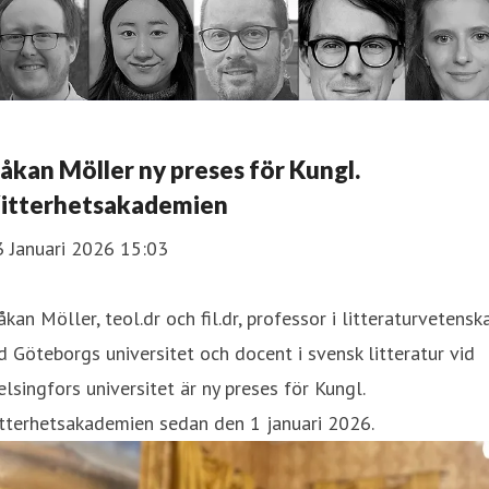
åkan Möller ny preses för Kungl.
itterhetsakademien
3 Januari 2026 15:03
kan Möller, teol.dr och fil.dr, professor i litteraturvetensk
d Göteborgs universitet och docent i svensk litteratur vid
lsingfors universitet är ny preses för Kungl.
tterhetsakademien sedan den 1 januari 2026.