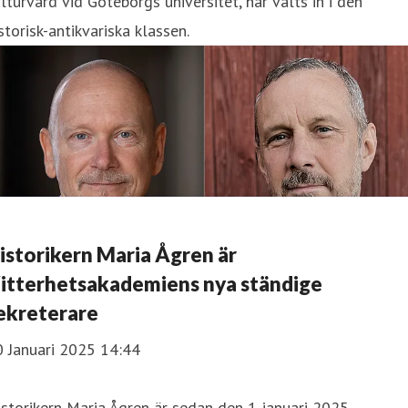
lturvård vid Göteborgs universitet, har valts in i den
storisk-antikvariska klassen.
istorikern Maria Ågren är
itterhetsakademiens nya ständige
ekreterare
0 Januari 2025 14:44
storikern Maria Ågren är sedan den 1 januari 2025