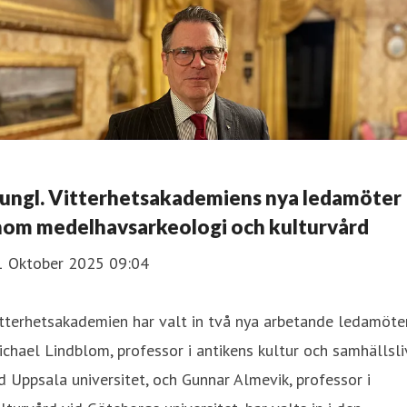
ungl. Vitterhetsakademiens nya ledamöter
nom medelhavsarkeologi och kulturvård
1 Oktober 2025 09:04
tterhetsakademien har valt in två nya arbetande ledamöter
chael Lindblom, professor i antikens kultur och samhällsli
d Uppsala universitet, och Gunnar Almevik, professor i