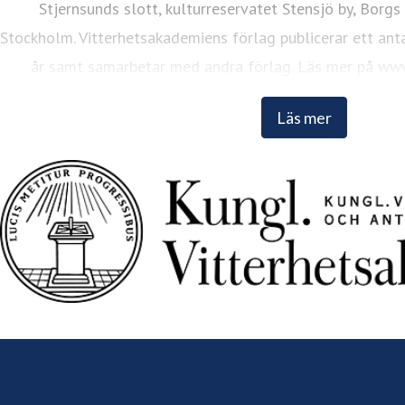
Stjernsunds slott, kulturreservatet Stensjö by, Borgs
Stockholm. Vitterhetsakademiens förlag publicerar ett anta
år samt samarbetar med andra förlag. Läs mer på www
Läs mer