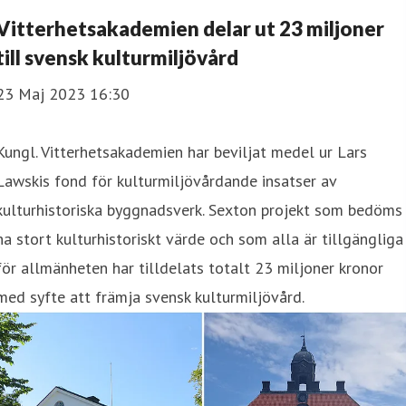
Vitterhetsakademien delar ut 23 miljoner
till svensk kulturmiljövård
23 Maj 2023 16:30
Kungl. Vitterhetsakademien har beviljat medel ur Lars
Lawskis fond för kulturmiljövårdande insatser av
kulturhistoriska byggnadsverk. Sexton projekt som bedöms
ha stort kulturhistoriskt värde och som alla är tillgängliga
för allmänheten har tilldelats totalt 23 miljoner kronor
med syfte att främja svensk kulturmiljövård.