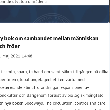
nom de utvalda områdena.
y bok om sambandet mellan människan
ch fröer
1 Maj 2021 14:48
t samla, spara, ta hand om samt säkra tillgången på olika
öer är en global angelägenhet i en värld med
celererande klimatförändringar, expansionen av
nokultur och därigenom förlust av biologisk mångfald.
n nya boken Seedways. The circulation, control and care