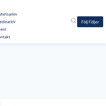
hetsarkiv
Sök i nyhetsrumm
diearkiv
Följ
Följer
vent
ntakt