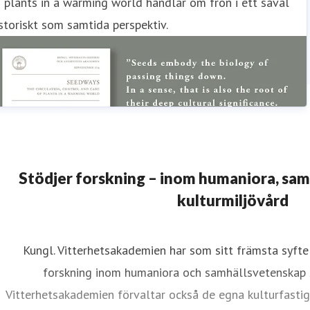
 plants in a warming world handlar om frön i ett såväl
storiskt som samtida perspektiv.
Stödjer forskning – inom humaniora, sa
kulturmiljövård
Kungl. Vitterhetsakademien har som sitt främsta syfte 
forskning inom humaniora och samhällsvetenskap 
Vitterhetsakademien förvaltar också de egna kulturfasti