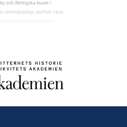
 by och Rettigska huset i
l vetenskapliga skrifter varje
.vitterhetsakademien.se.