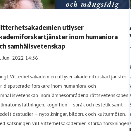
itterhetsakademien utlyser
kademiforskartjänster inom humaniora
ch samhällsvetenskap
1 Juni 2022 14:56
ngl. Vitterhetsakademien utlyser akademiforskartjänster
r disputerade forskare inom humaniora och
amhällsvetenskap inom ämnesområdena rättsvetenskapen
klimatomställningen, kognition – språk och estetik samt
deltidsstudier – nytolkningar, bildbruk och kulturmöten.
d satsningen vill Vitterhetsakademien stärka forskningen