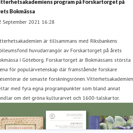
itterhetsakademiens program på Forskartorget på
rets Bokmässa
2 September 2021 16:28
itterhetsakademien är tillsammans med Riksbankens
ubileumsfond huvudarrangör av Forskartorget på årets
okmässa i Göteborg. Forskartorget är Bokmässans största
rena för populärvetenskap där framstående forskare
esenterar de senaste forskningsrönen. Vitterhetsakademie
eltar med fyra egna programpunkter som bland annat
ndlar om det gröna kulturarvet och 1600-talskartor.