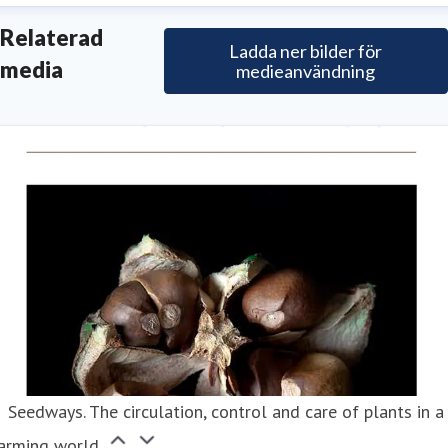
lrika Gustafsson
Relaterad
Ladda ner bilder för
blikationsansvarig, redaktör
media
medieanvändning
lrika.gustafsson@vitterhetsakademien.se
Seedways. The circulation, control and care of plants in a
arming world.