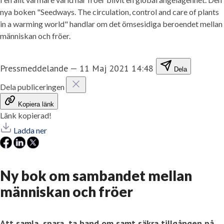
nya boken "Seedways. The circulation, control and care of plants
in a warming world" handlar om det ömsesidiga beroendet mellan
människan och fröer.
Pressmeddelande
—
11 Maj 2021 14:48
Dela
Dela publiceringen
Kopiera länk
Länk kopierad!
Ladda ner
Ny bok om sambandet mellan
människan och fröer
Att samla, spara, ta hand om samt säkra tillgången på