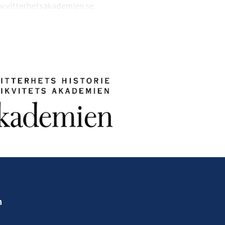
.vitterhetsakademien.se.
n