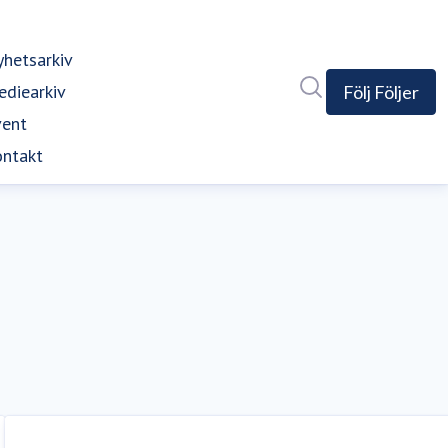
hetsarkiv
Sök i nyhetsrumm
diearkiv
Följ
Följer
vent
ntakt