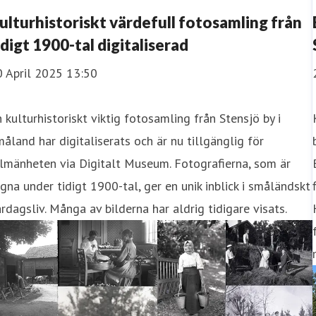
ulturhistoriskt värdefull fotosamling från
idigt 1900-tal digitaliserad
0 April 2025 13:50
 kulturhistoriskt viktig fotosamling från Stensjö by i
åland har digitaliserats och är nu tillgänglig för
lmänheten via Digitalt Museum. Fotografierna, som är
gna under tidigt 1900-tal, ger en unik inblick i småländskt
rdagsliv. Många av bilderna har aldrig tidigare visats.