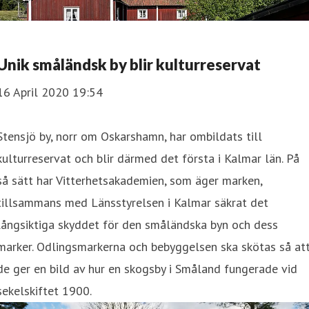
Unik småländsk by blir kulturreservat
16 April 2020 19:54
Stensjö by, norr om Oskarshamn, har ombildats till
kulturreservat och blir därmed det första i Kalmar län. På
så sätt har Vitterhetsakademien, som äger marken,
tillsammans med Länsstyrelsen i Kalmar säkrat det
långsiktiga skyddet för den småländska byn och dess
marker. Odlingsmarkerna och bebyggelsen ska skötas så at
de ger en bild av hur en skogsby i Småland fungerade vid
sekelskiftet 1900.