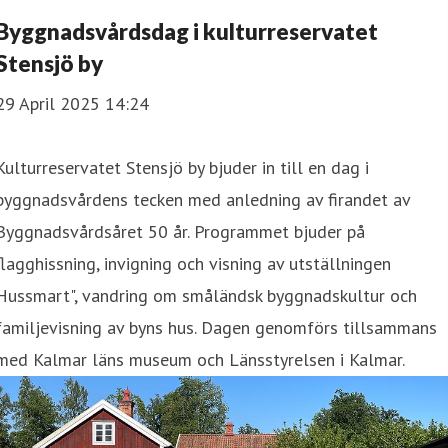
Byggnadsvårdsdag i kulturreservatet
Stensjö by
29 April 2025 14:24
Kulturreservatet Stensjö by bjuder in till en dag i
byggnadsvårdens tecken med anledning av firandet av
Byggnadsvårdsåret 50 år. Programmet bjuder på
flagghissning, invigning och visning av utställningen
Hussmart", vandring om småländsk byggnadskultur och
familjevisning av byns hus. Dagen genomförs tillsammans
med Kalmar läns museum och Länsstyrelsen i Kalmar.