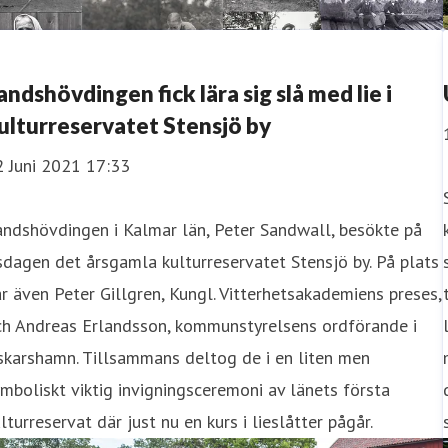
andshövdingen fick lära sig slå med lie i
ulturreservatet Stensjö by
2 Juni 2021 17:33
ndshövdingen i Kalmar län, Peter Sandwall, besökte på
sdagen det årsgamla kulturreservatet Stensjö by. På plats
r även Peter Gillgren, Kungl. Vitterhetsakademiens preses,
ch Andreas Erlandsson, kommunstyrelsens ordförande i
skarshamn. Tillsammans deltog de i en liten men
mboliskt viktig invigningsceremoni av länets första
lturreservat där just nu en kurs i lieslåtter pågår.