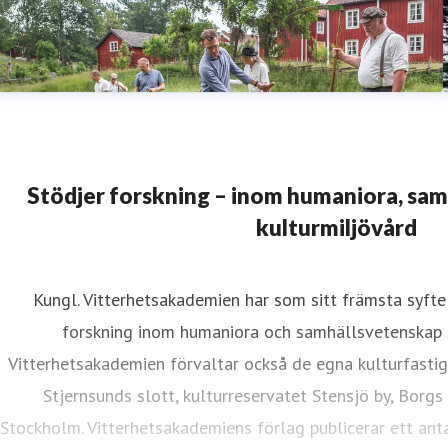
Stödjer forskning – inom humaniora, sa
kulturmiljövård
Kungl. Vitterhetsakademien har som sitt främsta syfte 
forskning inom humaniora och samhällsvetenskap 
Vitterhetsakademien förvaltar också de egna kulturfasti
Stjernsunds slott, kulturreservatet Stensjö by, Borgs
Stockholm. Vitterhetsakademiens förlag publicerar ett anta