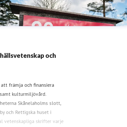
mhällsvetenskap och
att främja och finansiera
samt kulturmiljövård.
gheterna Skånelaholms slott,
 by och Rettigska huset i
l vetenskapliga skrifter varje