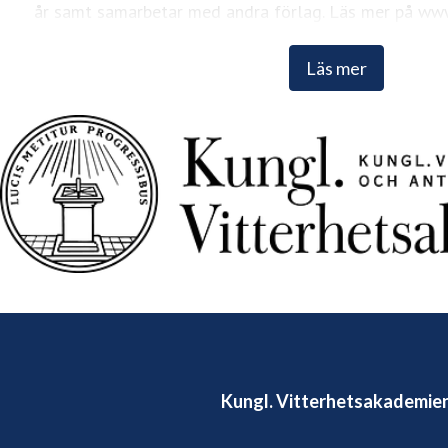
år samt samarbetar med andra förlag. Läs mer på www
Läs mer
Kungl. Vitterhetsakademie