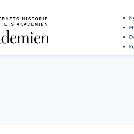
Ny
Me
E
Ko