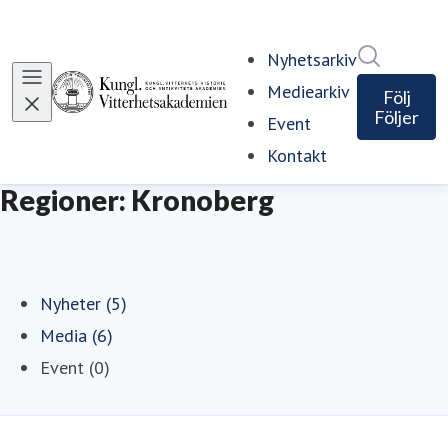
Sök i ny
Nyhetsarkiv
Mediearkiv
Följ
Följer
Event
Kontakt
Regioner: Kronoberg
Nyheter (5)
Media (6)
Event (0)