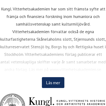
Kungl. Vitterhetsakademien har som sitt främsta syfte att
främja och finansiera forskning inom humaniora och
samhällsvetenskap samt kulturmiljövård.
Vitterhetsakademien förvaltar också de egna
kulturfastigheterna Skånelaholms slott, Stjernsunds slott,
kulturreservatet Stensjö by, Borgs by och Rettigska huset i
Stockholm. Vitterhetsakademiens förlag publicerar ett
antal vetenskapliga skrifter varje år samt samarbetar med
andra förlag. Läs mer på www.vitterhetsakademien.se.
Läs mer