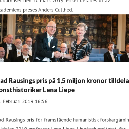
ddarhuset den 20 mars 2019. Priset delades ut av
kademiens preses Anders Cullhed.
ad Rausings pris på 1,5 miljon kronor tilldel
onsthistoriker Lena Liepe
1 Februari 2019 16:56
d Rausings pris för framstående humanistisk forskargärni
lldelas 2019 professor Lena Liepe, Linnéuniversitetet, för