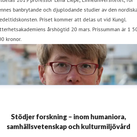
ennes banbrytande och djuplodande studier av den nordisk
deltidskonsten. Priset kommer att delas ut vid Kungl.
itterhetsakademiens årshögtid 20 mars. Prissumman är 1 5
0 kronor.
Stödjer forskning – inom humaniora,
samhällsvetenskap och kulturmiljövård