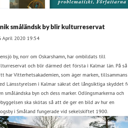
nik småländsk by blir kulturreservat
6 April 2020 19:54
ensjö by, norr om Oskarshamn, har ombildats till
lturreservat och blir därmed det första i Kalmar län. På så
tt har Vitterhetsakademien, som äger marken, tillsammans
d Länsstyrelsen i Kalmar säkrat det långsiktiga skyddet f
en småländska byn och dess marker. Odlingsmarkerna och
byggelsen ska skötas så att de ger en bild av hur en
ogsby i Småland fungerade vid sekelskiftet 1900.