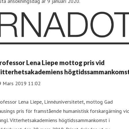
sta ansökningsdag är 9 januari 2020.
rofessor Lena Liepe mottog pris vid
itterhetsakademiens högtidssammankoms
9 Mars 2019 11:02
rofessor Lena Liepe, Linnéuniversitetet, mottog Gad
usings pris för framstående humanistisk forskargärning vi
ungl. Vitterhetsakademiens högtidssammankomst i