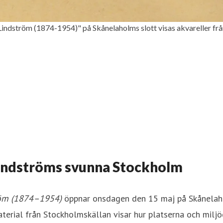
s Lindström (1874-1954)" på Skånelaholms slott visas akvareller fr
 Lindströms svunna Stockholm
öm (1874
–
1954)
öppnar onsdagen den 15 maj på Skånelahol
erial från Stockholmskällan visar hur platserna och miljöe