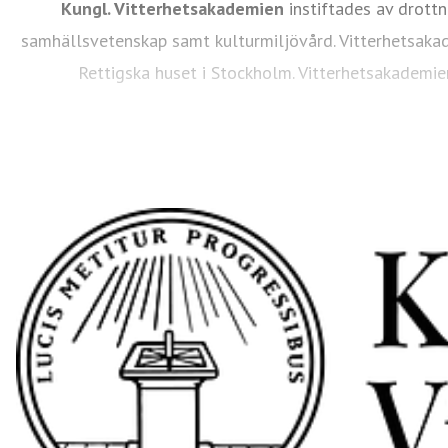
Kungl. Vitterhetsakademien
instiftades av drottn
samhällsvetenskap samt kulturmiljövård. Vitterhetsakad
Rettigska huset i Stockholm. Vitterhetsakademie