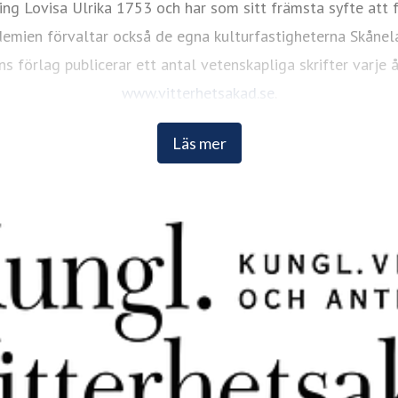
ing Lovisa Ulrika 1753 och har som sitt främsta syfte att 
emien förvaltar också de egna kulturfastigheterna Skånelah
ns förlag publicerar ett antal vetenskapliga skrifter varje
www.vitterhetsakad.se
.
Läs mer