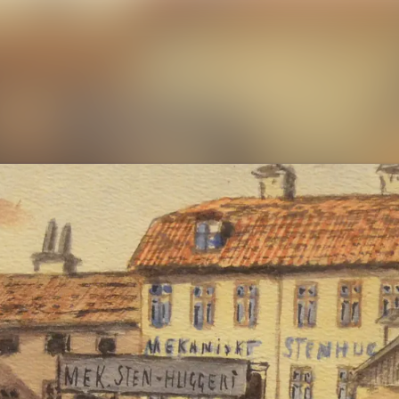
Ny
Me
E
Ko