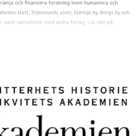
främja och finansiera forskning inom humaniora och
olms slott, Stjernsunds slott, Stensjö by, Borgs by och
 år samt samarbetar med andra förlag. Läs mer på