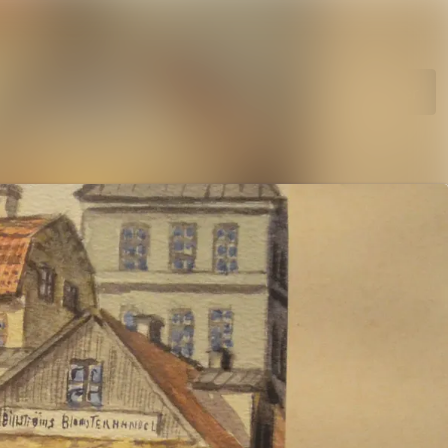
hetsarkiv
Sök i nyhetsrumm
diearkiv
Följ
Följer
vent
ntakt