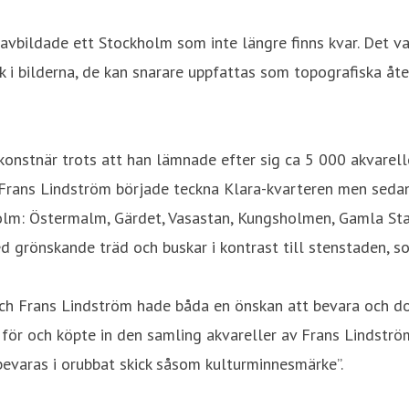
avbildade ett Stockholm som inte längre finns kvar. Det v
ik i bilderna, de kan snarare uppfattas som topografiska åt
stnär trots att han lämnade efter sig ca 5 000 akvareller
Frans Lindström började teckna Klara-kvarteren men sedan
olm: Östermalm, Gärdet, Vasastan, Kungsholmen, Gamla St
d grönskande träd och buskar i kontrast till stenstaden, s
och Frans Lindström hade båda en önskan att bevara och do
g för och köpte in den samling akvareller av Frans Lindstr
”bevaras i orubbat skick såsom kulturminnesmärke”.