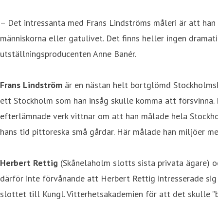
– Det intressanta med Frans Lindströms måleri är att han 
människorna eller gatulivet. Det finns heller ingen dramat
utställningsproducenten Anne Banér.
Frans Lindström
är en nästan helt bortglömd Stockholmskon
ett Stockholm som han insåg skulle komma att försvinna. 
efterlämnade verk vittnar om att han målade hela Stockh
hans tid pittoreska små gårdar. Här målade han miljöer me
Herbert Rettig
(Skånelaholm slotts sista privata ägare) 
därför inte förvånande att Herbert Rettig intresserade si
slottet till Kungl. Vitterhetsakademien för att det skulle 