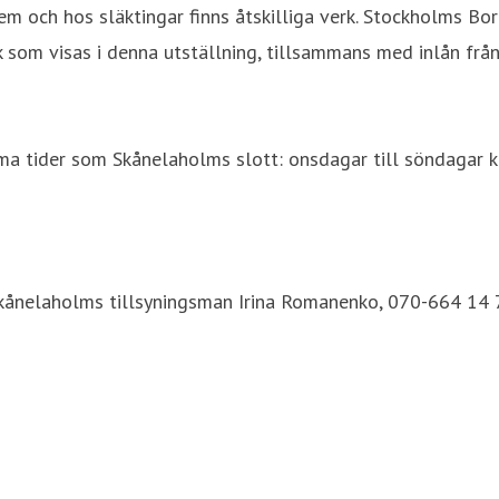
m och hos släktingar finns åtskilliga verk. Stockholms B
k som visas i denna utställning, tillsammans med inlån från
a tider som Skånelaholms slott: onsdagar till söndagar 
kånelaholms tillsyningsman Irina Romanenko, 070-664 14 7