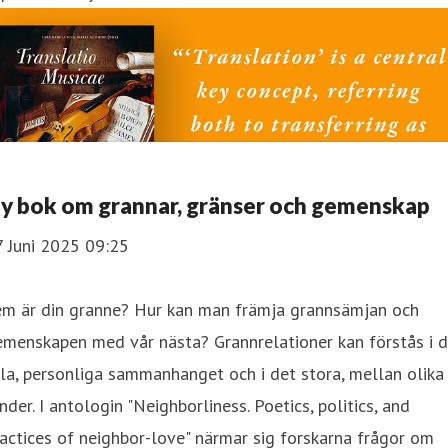
y bok om grannar, gränser och gemenskap
7 Juni 2025 09:25
em är din granne? Hur kan man främja grannsämjan och
menskapen med vår nästa? Grannrelationer kan förstås i d
lla, personliga sammanhanget och i det stora, mellan olika
nder. I antologin "Neighborliness. Poetics, politics, and
actices of neighbor-love" närmar sig forskarna frågor om