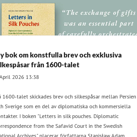
y bok om konstfulla brev och exklusiva
ilkespåsar från 1600-talet
April 2026 13:38
 1600‑talet skickades brev och silkespåsar mellan Persien
ch Sverige som en del av diplomatiska och kommersiella
ntakter. I boken "Letters in silk pouches. Diplomatic
rrespondence from the Safavid Court in the Swedish
tional Archives" placerar författarna Stanisław Adam