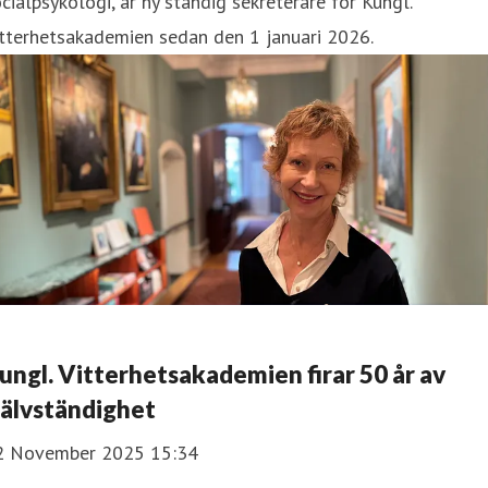
cialpsykologi, är ny ständig sekreterare för Kungl.
tterhetsakademien sedan den 1 januari 2026.
ungl. Vitterhetsakademien firar 50 år av
jälvständighet
2 November 2025 15:34