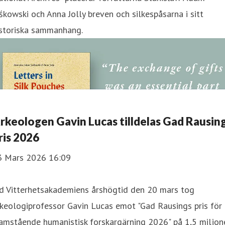
śkowski och Anna Jolly breven och silkespåsarna i sitt
istoriska sammanhang.
rkeologen Gavin Lucas tilldelas Gad Rausin
ris 2026
3 Mars 2026 16:09
id Vitterhetsakademiens årshögtid den 20 mars tog
keologiprofessor Gavin Lucas emot "Gad Rausings pris för
amstående humanistisk forskargärning 2026" på 1,5 miljon