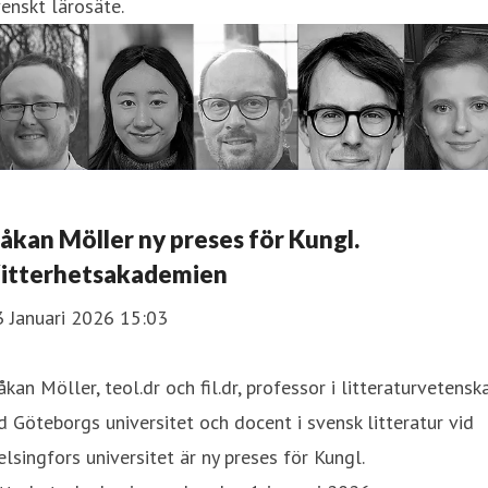
enskt lärosäte.
åkan Möller ny preses för Kungl.
itterhetsakademien
3 Januari 2026 15:03
kan Möller, teol.dr och fil.dr, professor i litteraturvetensk
d Göteborgs universitet och docent i svensk litteratur vid
lsingfors universitet är ny preses för Kungl.