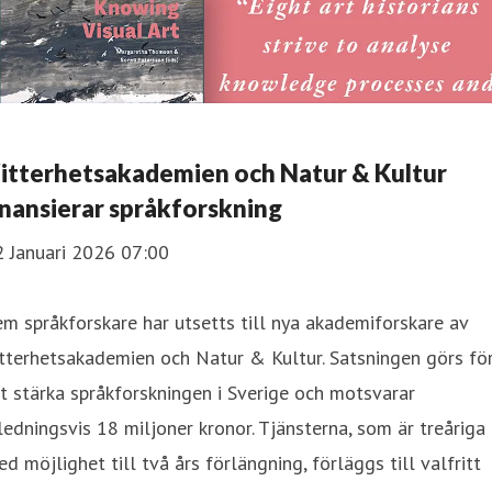
itterhetsakademien och Natur & Kultur
inansierar språkforskning
2 Januari 2026 07:00
m språkforskare har utsetts till nya akademiforskare av
tterhetsakademien och Natur & Kultur. Satsningen görs fö
t stärka språkforskningen i Sverige och motsvarar
ledningsvis 18 miljoner kronor. Tjänsterna, som är treåriga
d möjlighet till två års förlängning, förläggs till valfritt