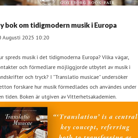
y bok om tidigmodern musik i Europa
0 Augusti 2025 10:20
r spreds musik i det tidigmoderna Europa? Vilka vägar,
ntakter och förmedlare möjliggjorde utbytet av musik i
ndskrifter och tryck? I "Translatio musicae" undersöker
retton forskare hur musik förmedlades och användes under
n tiden. Boken är utgiven av Vitterhetsakademien.