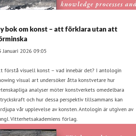
y bok om konst – att förklara utan att
örminska
3 Januari 2026 09:05
t förstå visuell konst – vad innebär det? I antologin
owing visual art undersöker åtta konstvetare hur
etenskapliga analyser möter konstverkets omedelbara
tryckskraft och hur dessa perspektiv tillsammans kan
rdjupa vår upplevelse av konsten. Antologin är utgiven av
ngl. Vitterhetsakademiens förlag.