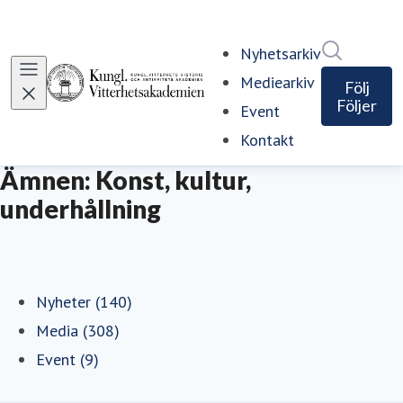
Sök i ny
Nyhetsarkiv
Mediearkiv
Följ
Följer
Event
Kontakt
Ämnen: Konst, kultur,
underhållning
Nyheter (140)
Media (308)
Event (9)