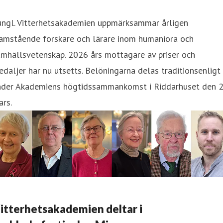
ungl. Vitterhetsakademien uppmärksammar årligen
ramstående forskare och lärare inom humaniora och
mhällsvetenskap. 2026 års mottagare av priser och
daljer har nu utsetts. Belöningarna delas traditionsenligt
nder Akademiens högtidssammankomst i Riddarhuset den 
rs.
itterhetsakademien deltar i