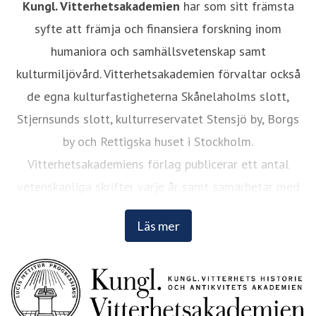
Kungl. Vitterhetsakademien
har som sitt främsta
syfte att främja och finansiera forskning inom
humaniora och samhällsvetenskap samt
kulturmiljövård. Vitterhetsakademien förvaltar också
de egna kulturfastigheterna Skånelaholms slott,
Stjernsunds slott, kulturreservatet Stensjö by, Borgs
by och Rettigska huset i Stockholm.
Vitterhetsakademiens förlag publicerar ett antal
vetenskapliga skrifter varje år samt samarbetar med
andra förlag. Läs mer på
www.vitterhetsakademien.se
.
Läs mer