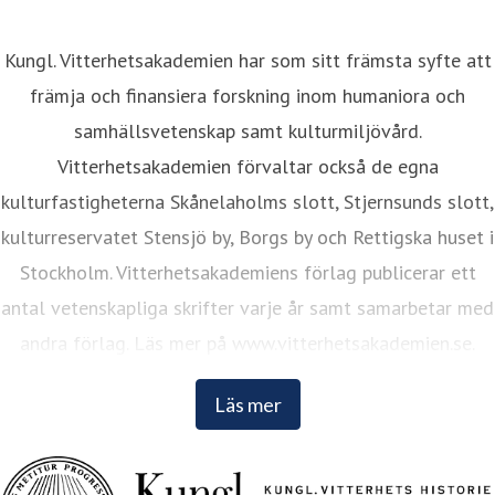
Kungl. Vitterhetsakademien har som sitt främsta syfte att
främja och finansiera forskning inom humaniora och
samhällsvetenskap samt kulturmiljövård.
Vitterhetsakademien förvaltar också de egna
kulturfastigheterna Skånelaholms slott, Stjernsunds slott,
kulturreservatet Stensjö by, Borgs by och Rettigska huset i
Stockholm. Vitterhetsakademiens förlag publicerar ett
antal vetenskapliga skrifter varje år samt samarbetar med
andra förlag. Läs mer på www.vitterhetsakademien.se.
Läs mer