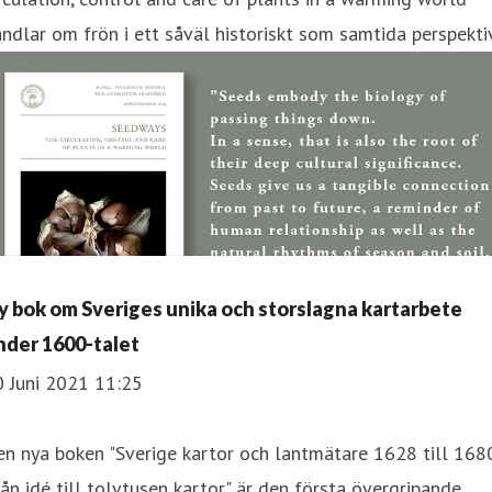
ndlar om frön i ett såväl historiskt som samtida perspektiv
y bok om Sveriges unika och storslagna kartarbete
nder 1600-talet
0 Juni 2021 11:25
n nya boken "Sverige kartor och lantmätare 1628 till 1680
ån idé till tolvtusen kartor" är den första övergripande