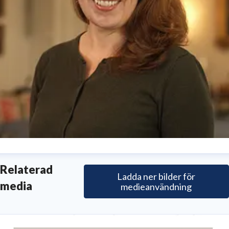
enni Hjohlman
Relaterad
Ladda ner bilder för
kademisekreterare
jenni.hjohlman@vitterhetsakademien.se
media
medieanvändning
8-440 42 80