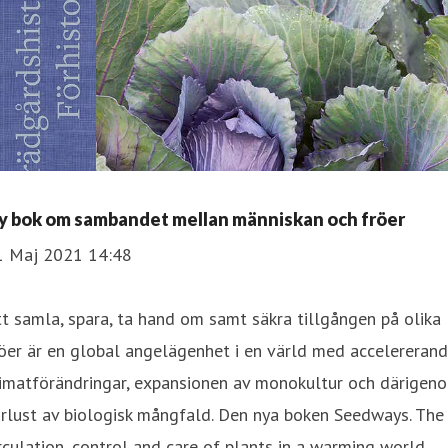
y bok om sambandet mellan människan och fröer
1 Maj 2021 14:48
t samla, spara, ta hand om samt säkra tillgången på olika
öer är en global angelägenhet i en värld med accelereran
limatförändringar, expansionen av monokultur och därigen
rlust av biologisk mångfald. Den nya boken Seedways. The
rculation, control and care of plants in a warming world