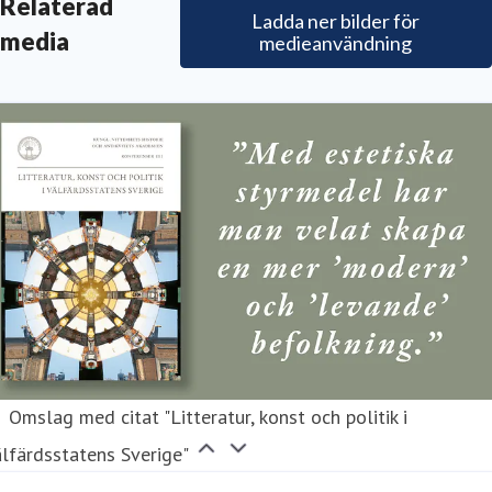
Relaterad
Ladda ner bilder för
blikationsansvarig, redaktör
media
medieanvändning
lrika.gustafsson@vitterhetsakademien.se
Omslag med citat "Litteratur, konst och politik i
lfärdsstatens Sverige"