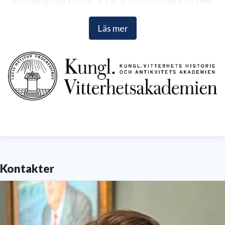
vetenskapliga skrifter varje år samt samarbetar med
andra förlag. Läs mer på
www.vitterhetsakademien.se
.
Läs mer
Kontakter