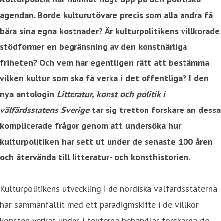
agendan. Borde kulturutövare precis som alla andra få
bära sina egna kostnader? Är kulturpolitikens villkorade
stödformer en begränsning av den konstnärliga
friheten? Och vem har egentligen rätt att bestämma
vilken kultur som ska få verka i det offentliga?
I den
nya antologin
Litteratur, konst och politik i
välfärdsstatens Sverige
tar sig tretton forskare an dessa
komplicerade frågor genom att
undersöka hur
kulturpolitiken har sett ut under de senaste 100 åren
och återvända till litteratur- och konsthistorien
.
Kulturpolitikens utveckling i de nordiska välfärdsstaterna
har sammanfallit med ett paradigmskifte i de villkor
konsten verkat under. I texterna behandlar forskarna de