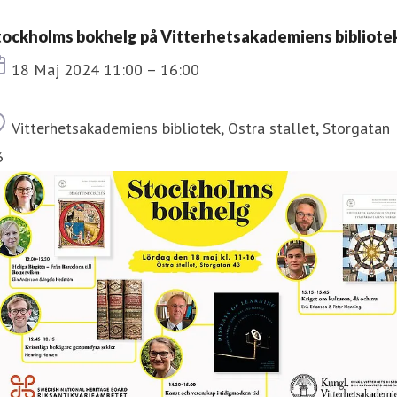
tockholms bokhelg på Vitterhetsakademiens bibliote
Tid
18 Maj 2024 11:00 – 16:00
Plats
Vitterhetsakademiens bibliotek, Östra stallet, Storgatan
3