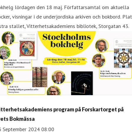
okhelg lördagen den 18 maj. Författarsamtal om aktuella
cker, visningar i de underjordiska arkiven och bokbord. Plat
tra stallet, Vitterhetsakademiens bibliotek, Storgatan 43.
itterhetsakademiens program på Forskartorget på
rets Bokmässa
3 September 2024 08:00