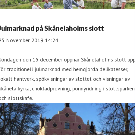
Julmarknad på Skånelaholms slott
25 November 2019 14:24
Söndagen den 15 december öppnar Skånelaholms slott up
för traditionell julmarknad med hemgjorda delikatesser,
lokalt hantverk, spökvisningar av slottet och visningar av
Skånela kyrka, chokladprovning, ponnyridning i slottsparken
och slottskafé.