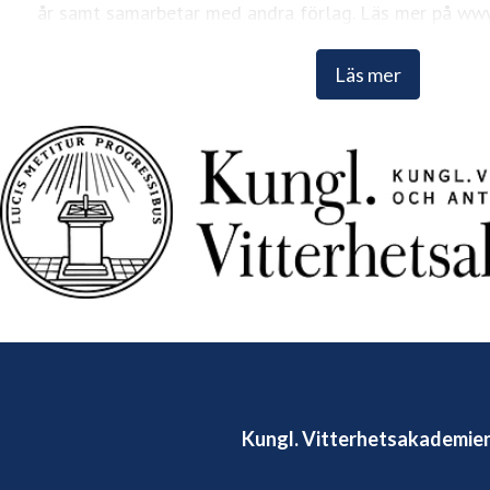
år samt samarbetar med andra förlag. Läs mer på www
Läs mer
Kungl. Vitterhetsakademie