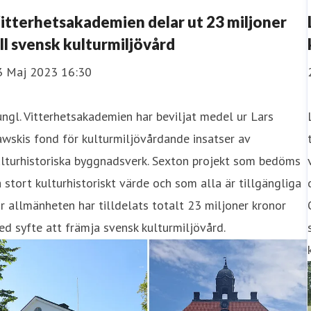
itterhetsakademien delar ut 23 miljoner
ill svensk kulturmiljövård
3 Maj 2023 16:30
ngl. Vitterhetsakademien har beviljat medel ur Lars
wskis fond för kulturmiljövårdande insatser av
ulturhistoriska byggnadsverk. Sexton projekt som bedöms
 stort kulturhistoriskt värde och som alla är tillgängliga
r allmänheten har tilldelats totalt 23 miljoner kronor
d syfte att främja svensk kulturmiljövård.