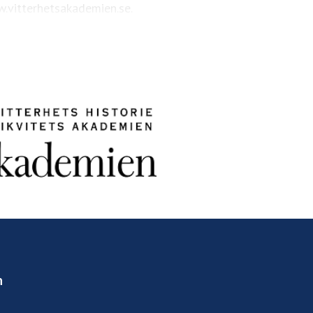
.vitterhetsakademien.se.
n