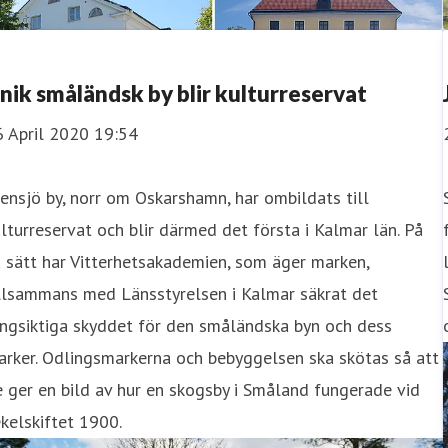
nik småländsk by blir kulturreservat
6 April 2020 19:54
ensjö by, norr om Oskarshamn, har ombildats till
lturreservat och blir därmed det första i Kalmar län. På
 sätt har Vitterhetsakademien, som äger marken,
illsammans med Länsstyrelsen i Kalmar säkrat det
ngsiktiga skyddet för den småländska byn och dess
rker. Odlingsmarkerna och bebyggelsen ska skötas så att
 ger en bild av hur en skogsby i Småland fungerade vid
kelskiftet 1900.