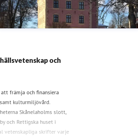
mhällsvetenskap och
att främja och finansiera
samt kulturmiljövård.
gheterna Skånelaholms slott,
 by och Rettigska huset i
l vetenskapliga skrifter varje