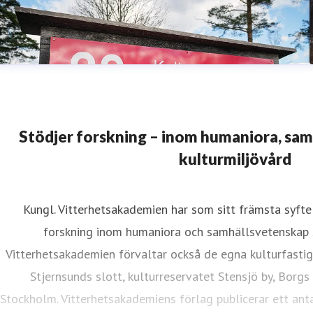
Stödjer forskning – inom humaniora, sa
kulturmiljövård
Kungl. Vitterhetsakademien har som sitt främsta syfte 
forskning inom humaniora och samhällsvetenskap 
Vitterhetsakademien förvaltar också de egna kulturfasti
Stjernsunds slott, kulturreservatet Stensjö by, Borgs
Stockholm. Vitterhetsakademiens förlag publicerar ett anta