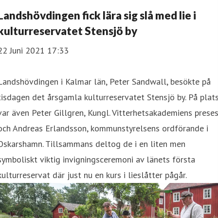
Landshövdingen fick lära sig slå med lie i
kulturreservatet Stensjö by
22 Juni 2021 17:33
Landshövdingen i Kalmar län, Peter Sandwall, besökte på
tisdagen det årsgamla kulturreservatet Stensjö by. På plat
var även Peter Gillgren, Kungl. Vitterhetsakademiens preses
och Andreas Erlandsson, kommunstyrelsens ordförande i
Oskarshamn. Tillsammans deltog de i en liten men
symboliskt viktig invigningsceremoni av länets första
kulturreservat där just nu en kurs i lieslåtter pågår.