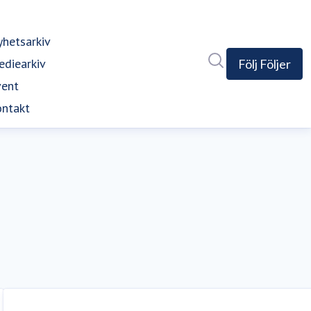
hetsarkiv
Sök i nyhetsrumm
diearkiv
Följ
Följer
vent
ntakt