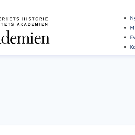
Ny
Me
E
Ko