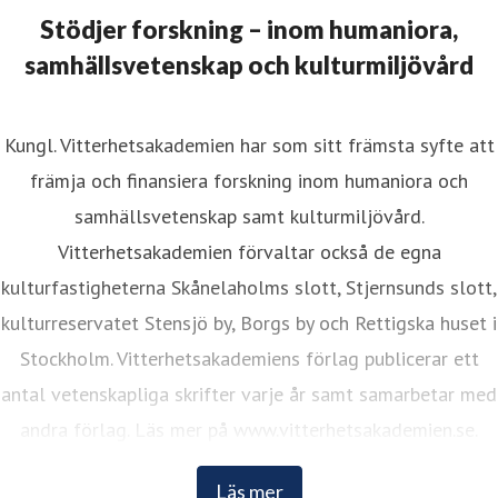
Stödjer forskning – inom humaniora,
samhällsvetenskap och kulturmiljövård
Kungl. Vitterhetsakademien har som sitt främsta syfte att
främja och finansiera forskning inom humaniora och
samhällsvetenskap samt kulturmiljövård.
Vitterhetsakademien förvaltar också de egna
kulturfastigheterna Skånelaholms slott, Stjernsunds slott,
kulturreservatet Stensjö by, Borgs by och Rettigska huset i
Stockholm. Vitterhetsakademiens förlag publicerar ett
antal vetenskapliga skrifter varje år samt samarbetar med
andra förlag. Läs mer på www.vitterhetsakademien.se.
Läs mer