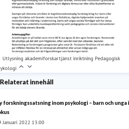
Utlysning akademiforskartjänst inriktning Pedagogisk
sykologi
Relaterat innehåll
y forskningssatsning inom psykologi – barn och unga 
okus
9 Januari 2022 13:00