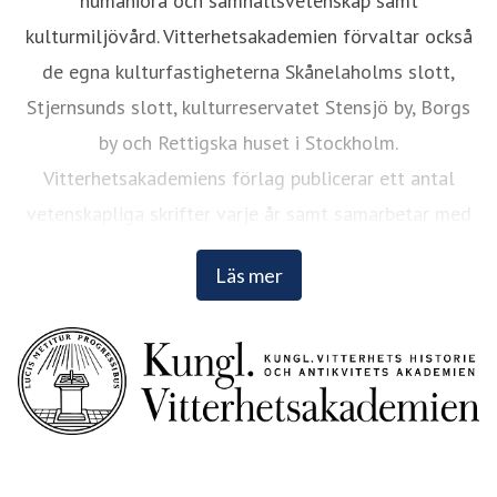
humaniora och samhällsvetenskap samt
kulturmiljövård. Vitterhetsakademien förvaltar också
de egna kulturfastigheterna Skånelaholms slott,
Stjernsunds slott, kulturreservatet Stensjö by, Borgs
by och Rettigska huset i Stockholm.
Vitterhetsakademiens förlag publicerar ett antal
vetenskapliga skrifter varje år samt samarbetar med
andra förlag. Läs mer på
www.vitterhetsakademien.se
.
Läs mer