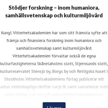
Stödjer forskning – inom humaniora,
samhällsvetenskap och kulturmiljövård
Kungl. Vitterhetsakademien har som sitt främsta syfte att
främja och finansiera forskning inom humaniora och
samhällsvetenskap samt kulturmiljövård.
Vitterhetsakademien förvaltar också de egna
kulturfastigheterna Skånelaholms slott, Stjernsunds slott,
kulturreservatet Stensjö by, Borgs by och Rettigska huset i
Stockholm. Vitterhetsakademiens förlag publicerar ett
antal vetenskapliga skrifter varje år samt samarbetar med
andra förlag. Läs mer på www.vitterhetsakademien.se.
Läs mer