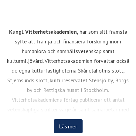
Kungl. Vitterhetsakademien,
har som sitt främsta
syfte att främja och finansiera forskning inom
humaniora och samhällsvetenskap samt
kulturmiljövård. Vitterhetsakademien förvaltar också
de egna kulturfastigheterna Skånelaholms slott,
Stjernsunds slott, kulturreservatet Stensjö by, Borgs
by och Rettigska huset i Stockholm.
Vitterhetsakademiens förlag publicerar ett antal
vetenskapliga skrifter varje år samt samarbetar med
andra förlag. Läs mer på
www.vitterhetsakademien.se
.
Läs mer