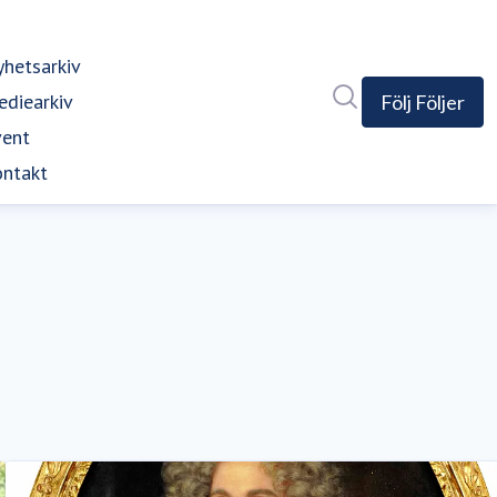
hetsarkiv
Sök i nyhetsrumm
diearkiv
Följ
Följer
vent
ntakt