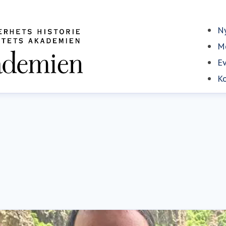
Ny
Me
E
Ko