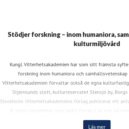
Stödjer forskning – inom humaniora, sa
kulturmiljövård
Kungl. Vitterhetsakademien har som sitt främsta syfte 
forskning inom humaniora och samhällsvetenskap 
Vitterhetsakademien förvaltar också de egna kulturfasti
Stjernsunds slott, kulturreservatet Stensjö by, Borgs
Stockholm. Vitterhetsakademiens förlag publicerar ett anta
år samt samarbetar med andra förlag. Läs mer på www
Läs mer