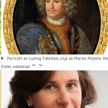
Porträtt av Ludvig Fabritius, olja av Martin Mijtens th
Elder, odaterad