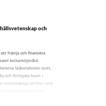
mhällsvetenskap och
att främja och finansiera
samt kulturmiljövård.
gheterna Skånelaholms slott,
 by och Rettigska huset i
l vetenskapliga skrifter varje
.vitterhetsakademien.se.