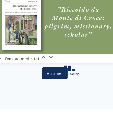
Omslag med citat
Visa mer
Loading...