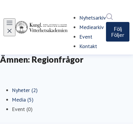
Sök i ny
Nyhetsarkiv
Mediearkiv
Följ
Följer
Event
Kontakt
Ämnen: Regionfrågor
Nyheter (2)
Media (5)
Event (0)