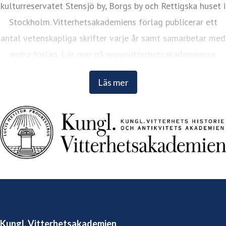
kulturreservatet Stensjö by, Borgs by och Rettigska huset i
Stockholm. Vitterhetsakademiens förlag publicerar ett
antal vetenskapliga skrifter varje år samt samarbetar med
andra förlag. Läs mer på www.vitterhetsakademien.se.
Läs mer
Kungl. Vitterhetsakademien