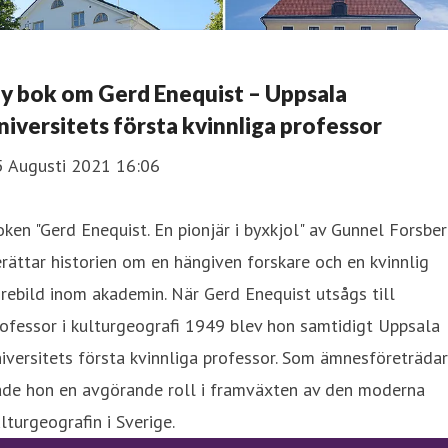
y bok om Gerd Enequist – Uppsala
niversitets första kvinnliga professor
5 Augusti 2021 16:06
ken "Gerd Enequist. En pionjär i byxkjol" av Gunnel Forsbe
rättar historien om en hängiven forskare och en kvinnlig
rebild inom akademin. När Gerd Enequist utsågs till
ofessor i kulturgeografi 1949 blev hon samtidigt Uppsala
iversitets första kvinnliga professor. Som ämnesföreträda
ade hon en avgörande roll i framväxten av den moderna
lturgeografin i Sverige.