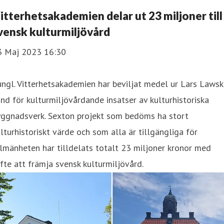
itterhetsakademien delar ut 23 miljoner till
vensk kulturmiljövård
3 Maj 2023 16:30
ngl. Vitterhetsakademien har beviljat medel ur Lars Lawsk
nd för kulturmiljövårdande insatser av kulturhistoriska
yggnadsverk. Sexton projekt som bedöms ha stort
lturhistoriskt värde och som alla är tillgängliga för
lmänheten har tilldelats totalt 23 miljoner kronor med
fte att främja svensk kulturmiljövård.