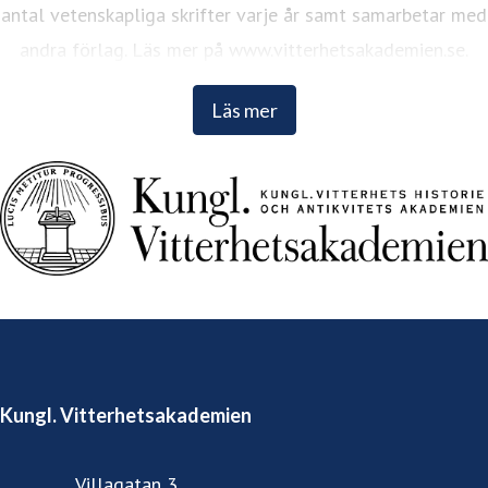
antal vetenskapliga skrifter varje år samt samarbetar med
andra förlag. Läs mer på www.vitterhetsakademien.se.
Läs mer
Kungl. Vitterhetsakademien
Villagatan 3