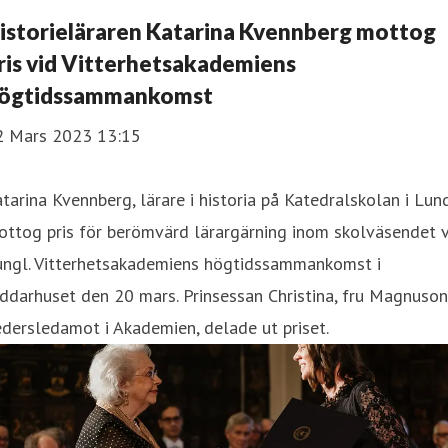
istorieläraren Katarina Kvennberg mottog
ris vid Vitterhetsakademiens
ögtidssammankomst
2 Mars 2023 13:15
tarina Kvennberg, lärare i historia på Katedralskolan i Lund
ttog pris för berömvärd lärargärning inom skolväsendet v
ungl. Vitterhetsakademiens högtidssammankomst i
ddarhuset den 20 mars. Prinsessan Christina, fru Magnuson
dersledamot i Akademien, delade ut priset.