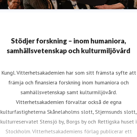
Stödjer forskning – inom humaniora,
samhällsvetenskap och kulturmiljövård
Kungl. Vitterhetsakademien har som sitt främsta syfte att
främja och finansiera forskning inom humaniora och
samhällsvetenskap samt kulturmiljövård.
Vitterhetsakademien förvaltar också de egna
kulturfastigheterna Skånelaholms slott, Stjernsunds slott,
kulturreservatet Stensjö by, Borgs by och Rettigska huset i
Stockholm. Vitterhetsakademiens förlag publicerar ett