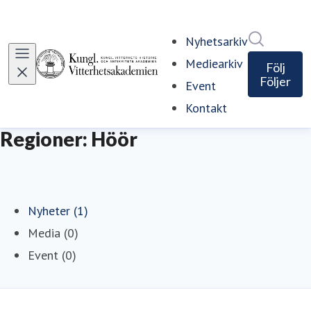
Sök i ny
Nyhetsarkiv
Mediearkiv
Följ
Följer
Event
Kontakt
Regioner: Höör
Nyheter (1)
Media (0)
Event (0)