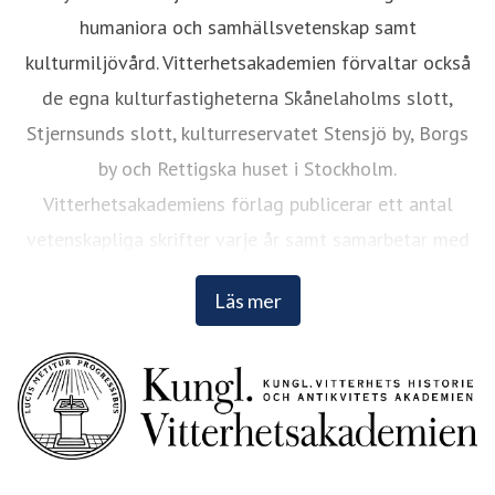
humaniora och samhällsvetenskap samt
kulturmiljövård. Vitterhetsakademien förvaltar också
de egna kulturfastigheterna Skånelaholms slott,
Stjernsunds slott, kulturreservatet Stensjö by, Borgs
by och Rettigska huset i Stockholm.
Vitterhetsakademiens förlag publicerar ett antal
vetenskapliga skrifter varje år samt samarbetar med
andra förlag. Läs mer på
www.vitterhetsakademien.se
.
Läs mer