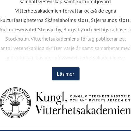
samhällsvetenskap samt kulturmiljövård.
Vitterhetsakademien förvaltar också de egna
kulturfastigheterna Skånelaholms slott, Stjernsunds slott,
kulturreservatet Stensjö by, Borgs by och Rettigska huset i
Stockholm. Vitterhetsakademiens förlag publicerar ett
antal vetenskapliga skrifter varje år samt samarbetar med
andra förlag. Läs mer på www.vitterhetsakademien.se.
Läs mer