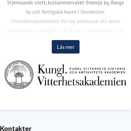
Stjernsunds slott, kulturreservatet Stensjö by, Borgs
by och Rettigska huset i Stockholm.
Vitterhetsakademiens förlag publicerar ett antal
vetenskapliga skrifter varje år samt samarbetar med
andra förlag. Läs mer på
www.vitterhetsakademien.se
.
Läs mer
Kontakter