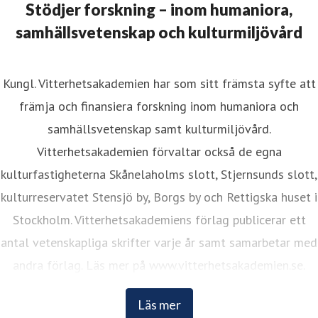
Stödjer forskning – inom humaniora,
samhällsvetenskap och kulturmiljövård
Kungl. Vitterhetsakademien har som sitt främsta syfte att
främja och finansiera forskning inom humaniora och
samhällsvetenskap samt kulturmiljövård.
Vitterhetsakademien förvaltar också de egna
kulturfastigheterna Skånelaholms slott, Stjernsunds slott,
kulturreservatet Stensjö by, Borgs by och Rettigska huset i
Stockholm. Vitterhetsakademiens förlag publicerar ett
antal vetenskapliga skrifter varje år samt samarbetar med
andra förlag. Läs mer på www.vitterhetsakademien.se.
Läs mer