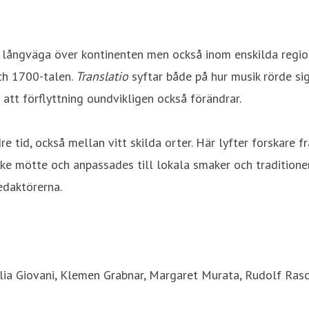
långväga över kontinenten men också inom enskilda regioner
och 1700-talen.
T
ranslatio
syftar både på hur musik rörde si
att förflyttning oundvikligen också förändrar.
e tid, också mellan vitt skilda orter. Här lyfter forskare 
rike mötte och anpassades till lokala smaker och traditioner
edaktörerna.
ulia Giovani, Klemen Grabnar, Margaret Murata, Rudolf Rasch