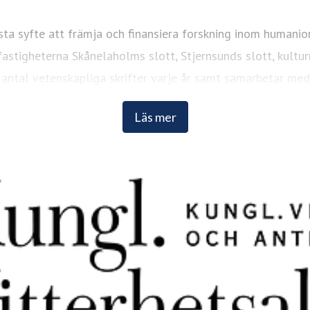
sta syfte att främja och finansiera forskning inom humani
astigheterna Skånelaholms slott, Stjernsunds slott, kulturr
 antal vetenskapliga skrifter varje år samt samarbetar me
Läs mer