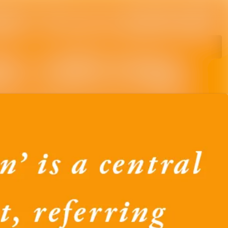
hetsarkiv
Sök i nyhetsrumm
diearkiv
Följ
Följer
vent
ntakt