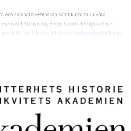
ora och samhällsvetenskap samt kulturmiljövård.
eservatet Stensjö by, Borgs by och Rettigska huset i
d andra förlag. Läs mer på
www.vitterhetsakademien.se
.