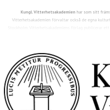
Kungl. Vitterhetsakademien
har som sitt främ
Vitterhetsakademien förvaltar också de egna kulturf
Stockholm. Vitterhetsakademiens förlag publicerar ett