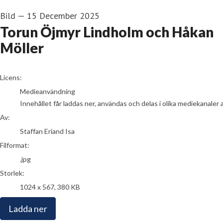
Bild
—
15 December 2025
Torun Öjmyr Lindholm och Håkan
Möller
Staffan Eriand Isa
Licens:
Medieanvändning
Innehållet får laddas ner, användas och delas i olika mediekanaler 
Av:
Staffan Eriand Isa
Filformat:
.jpg
Storlek:
1024 x 567, 380 KB
Ladda ner