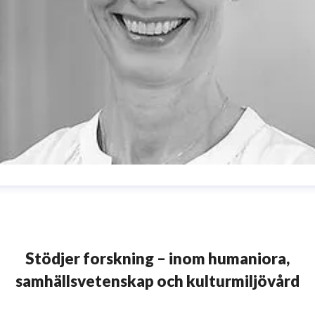
ristina Lund
resskontakt
Informationsansvarig
istina.lund@vitterhetsakademien.se
08-440 42 86
Stödjer forskning – inom humaniora,
samhällsvetenskap och kulturmiljövård