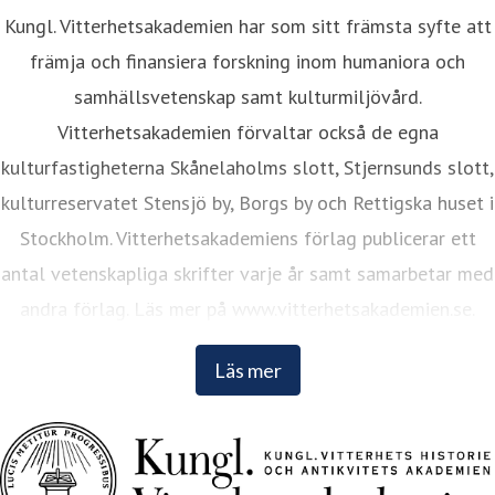
Kungl. Vitterhetsakademien har som sitt främsta syfte att
främja och finansiera forskning inom humaniora och
samhällsvetenskap samt kulturmiljövård.
Vitterhetsakademien förvaltar också de egna
kulturfastigheterna Skånelaholms slott, Stjernsunds slott,
kulturreservatet Stensjö by, Borgs by och Rettigska huset i
Stockholm. Vitterhetsakademiens förlag publicerar ett
antal vetenskapliga skrifter varje år samt samarbetar med
andra förlag. Läs mer på www.vitterhetsakademien.se.
Läs mer