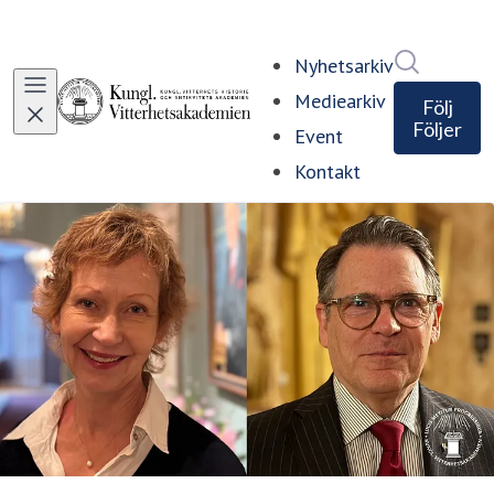
Sök i ny
Nyhetsarkiv
Mediearkiv
Följ
Följer
Event
Kontakt