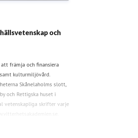
mhällsvetenskap och
att främja och finansiera
samt kulturmiljövård.
akademien.se
08-440 42 86
gheterna Skånelaholms slott,
 by och Rettigska huset i
l vetenskapliga skrifter varje
.vitterhetsakademien.se.