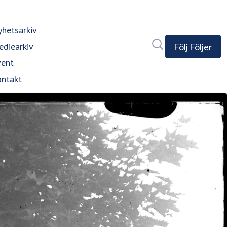
hetsarkiv
Sök i nyhetsrumm
diearkiv
Följ
Följer
vent
ntakt