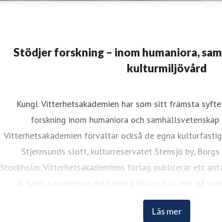
Stödjer forskning – inom humaniora, sa
kulturmiljövård
Kungl. Vitterhetsakademien har som sitt främsta syfte 
ristina Lund
forskning inom humaniora och samhällsvetenskap 
resskontakt
Informationsansvarig
kristina.lund@vitterhets
Vitterhetsakademien förvaltar också de egna kulturfasti
Stjernsunds slott, kulturreservatet Stensjö by, Borgs
Stockholm. Vitterhetsakademiens förlag publicerar ett anta
år samt samarbetar med andra förlag. Läs mer på www
Läs mer