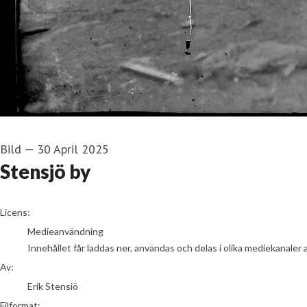
Bild
—
30 April 2025
Stensjö by
Erik Stensiö
Licens:
Medieanvändning
Innehållet får laddas ner, användas och delas i olika mediekanaler 
Av:
Erik Stensiö
Filformat: