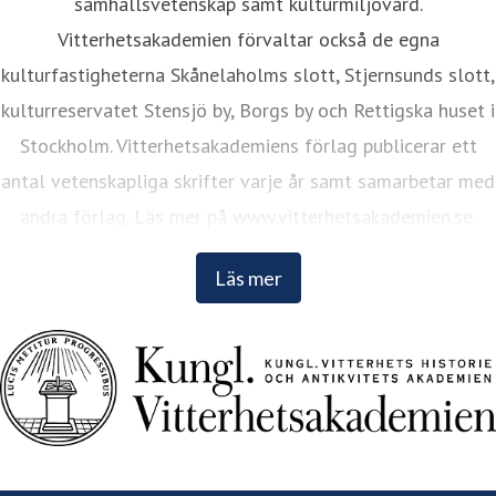
samhällsvetenskap samt kulturmiljövård.
Vitterhetsakademien förvaltar också de egna
kulturfastigheterna Skånelaholms slott, Stjernsunds slott,
kulturreservatet Stensjö by, Borgs by och Rettigska huset i
Stockholm. Vitterhetsakademiens förlag publicerar ett
antal vetenskapliga skrifter varje år samt samarbetar med
andra förlag. Läs mer på www.vitterhetsakademien.se.
Läs mer