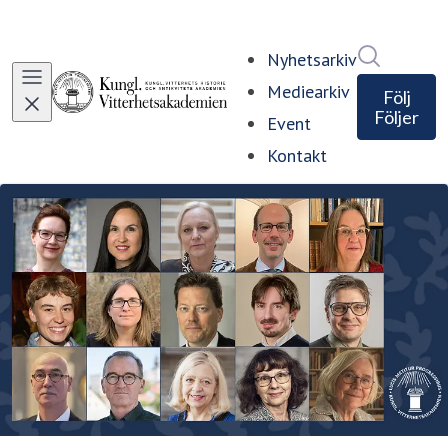
Sök i ny
Nyhetsarkiv
Mediearkiv
Följ
Följer
Event
Kontakt