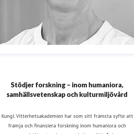
ristina Lund
resskontakt
Informationsansvarig
istina.lund@vitterhetsakademien.se
08-440 42 86
Stödjer forskning – inom humaniora,
samhällsvetenskap och kulturmiljövård
Kungl. Vitterhetsakademien har som sitt främsta syfte att
främja och finansiera forskning inom humaniora och