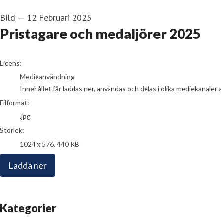
Bild
—
12 Februari 2025
Pristagare och medaljörer 2025
go to media item
Licens:
Medieanvändning
Innehållet får laddas ner, användas och delas i olika mediekanaler 
Filformat:
.jpg
Storlek:
1024 x 576, 440 KB
Ladda ner
Kategorier