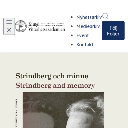
Sök i ny
Nyhetsarkiv
Mediearkiv
Följ
Följer
Event
Kontakt