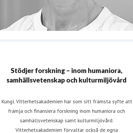
ristina Lund
resskontakt
Informationsansvarig
istina.lund@vitterhetsakademien.se
08-440 42 86
Stödjer forskning – inom humaniora,
samhällsvetenskap och kulturmiljövård
Kungl. Vitterhetsakademien har som sitt främsta syfte att
främja och finansiera forskning inom humaniora och
samhällsvetenskap samt kulturmiljövård.
Vitterhetsakademien förvaltar också de egna