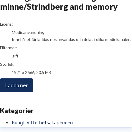
minne/Strindberg and memory
go to media item
Licens:
Medieanvändning
Innehållet får laddas ner, användas och delas i olika mediekanaler 
Filformat:
.tiff
Storlek:
1921 x 2666, 20,5 MB
Ladda ner
Kategorier
Kungl. Vitterhetsakademien