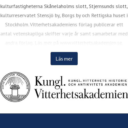
kulturfastigheterna Skånelaholms slott, Stjernsunds slott,
kulturreservatet Stensjö by, Borgs by och Rettigska huset i
Stockholm. Vitterhetsakademiens förlag publicerar ett
antal vetenskapliga skrifter varje år samt samarbetar med
andra förlag. Läs mer på www.vitterhetsakademien.se.
Läs mer