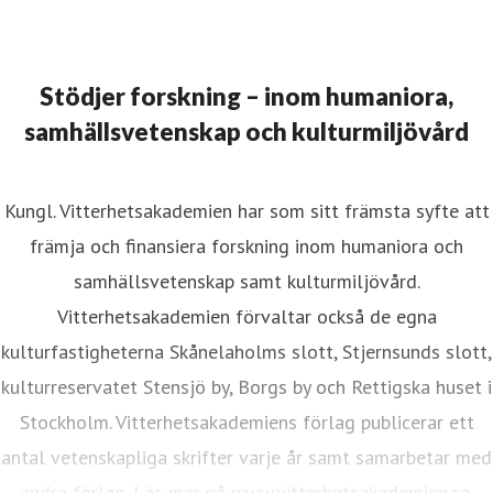
ristina Lund
resskontakt
Informationsansvarig
istina.lund@vitterhetsakademien.se
08-440 42 86
Stödjer forskning – inom humaniora,
samhällsvetenskap och kulturmiljövård
Kungl. Vitterhetsakademien har som sitt främsta syfte att
främja och finansiera forskning inom humaniora och
samhällsvetenskap samt kulturmiljövård.
Vitterhetsakademien förvaltar också de egna
kulturfastigheterna Skånelaholms slott, Stjernsunds slott,
kulturreservatet Stensjö by, Borgs by och Rettigska huset i
Stockholm. Vitterhetsakademiens förlag publicerar ett
antal vetenskapliga skrifter varje år samt samarbetar med
andra förlag. Läs mer på www.vitterhetsakademien.se.