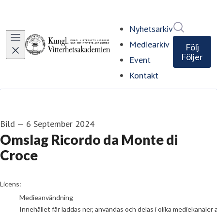
Sök i ny
Nyhetsarkiv
Mediearkiv
Följ
Följer
Event
Kontakt
Bild
—
6 September 2024
Omslag Ricordo da Monte di
Croce
go to media item
Licens:
Medieanvändning
Innehållet får laddas ner, användas och delas i olika mediekanaler 