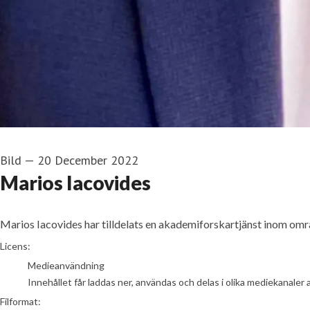
Bild
—
20 December 2022
Marios Iacovides
Marios Iacovides har tilldelats en akademiforskartjänst inom om
go to media item
Licens:
Medieanvändning
Innehållet får laddas ner, användas och delas i olika mediekanaler 
Filformat: