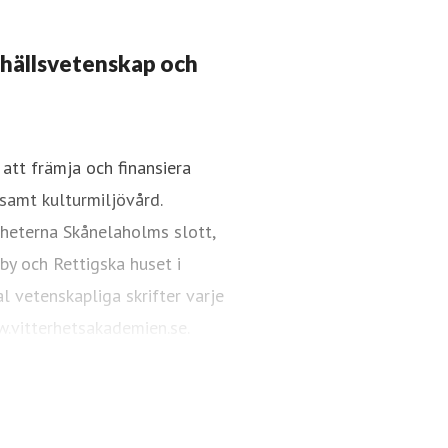
mhällsvetenskap och
att främja och finansiera
samt kulturmiljövård.
akademien.se
08-440 42 86
gheterna Skånelaholms slott,
 by och Rettigska huset i
l vetenskapliga skrifter varje
.vitterhetsakademien.se.