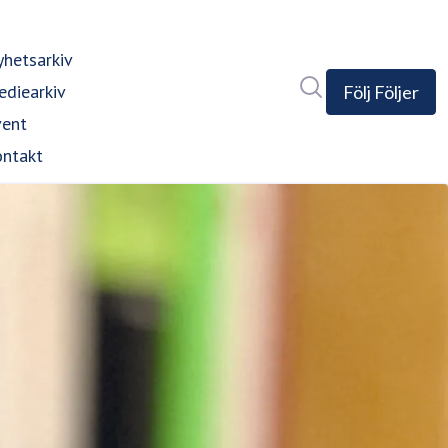
hetsarkiv
Sök i nyhetsrumm
diearkiv
Följ
Följer
vent
ntakt