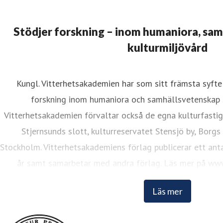
Stödjer forskning – inom humaniora, sa
kulturmiljövård
Kungl. Vitterhetsakademien har som sitt främsta syfte 
ristina Lund
forskning inom humaniora och samhällsvetenskap 
resskontakt
Informationsansvarig
kristina.lund@vitterhets
Vitterhetsakademien förvaltar också de egna kulturfasti
Stjernsunds slott, kulturreservatet Stensjö by, Borgs
Stockholm. Vitterhetsakademiens förlag publicerar ett anta
år samt samarbetar med andra förlag. Läs mer på www
Läs mer