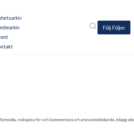
hetsarkiv
Sök i nyhetsrumm
diearkiv
Följ
Följer
vent
ntakt
t att förmedla, redogöra för och kommentera ert pressmeddelande, inlägg el