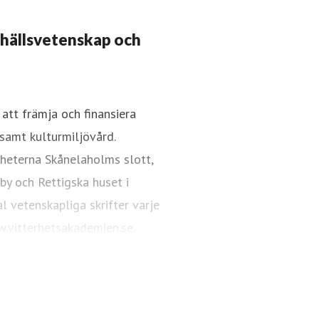
mhällsvetenskap och
att främja och finansiera
samt kulturmiljövård.
akademien.se
08-440 42 86
gheterna Skånelaholms slott,
 by och Rettigska huset i
l vetenskapliga skrifter varje
.vitterhetsakademien.se.