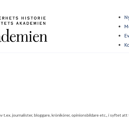
Ny
Me
E
Ko
av t.ex. journalister, bloggare, krönikörer, opinionsbildare etc., i syfte