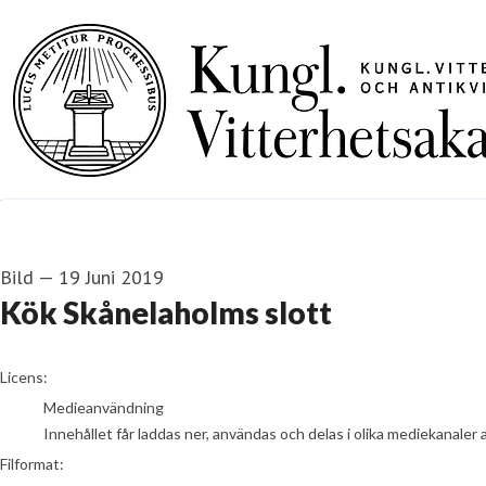
Bild
—
19 Juni 2019
Kök Skånelaholms slott
go to media item
Licens:
Medieanvändning
Innehållet får laddas ner, användas och delas i olika mediekanaler 
Filformat: