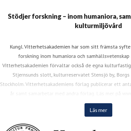
Stödjer forskning – inom humaniora, sa
kulturmiljövård
Kungl. Vitterhetsakademien har som sitt främsta syfte 
ristina Lund
forskning inom humaniora och samhällsvetenskap 
resskontakt
Informationsansvarig
kristina.lund@vitterhets
Vitterhetsakademien förvaltar också de egna kulturfasti
Stjernsunds slott, kulturreservatet Stensjö by, Borgs
Stockholm. Vitterhetsakademiens förlag publicerar ett anta
år samt samarbetar med andra förlag. Läs mer på www
Läs mer