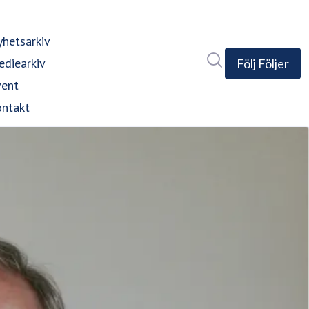
hetsarkiv
Sök i nyhetsrumm
diearkiv
Följ
Följer
vent
ntakt