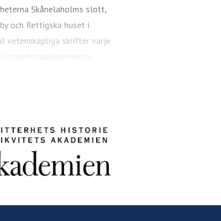
akademien.se
08-440 42 86
gheterna Skånelaholms slott,
 by och Rettigska huset i
l vetenskapliga skrifter varje
.vitterhetsakademien.se.