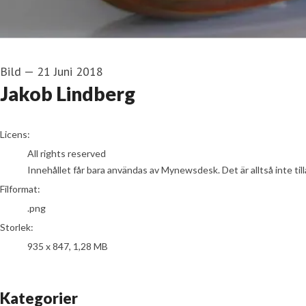
Bild
—
21 Juni 2018
Jakob Lindberg
go to media item
Licens:
All rights reserved
Innehållet får bara användas av Mynewsdesk. Det är alltså inte tillå
Filformat:
.png
Storlek:
935 x 847, 1,28 MB
Kategorier