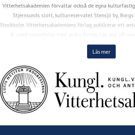
resskontakt
Informationsansvarig
kristina.lund@vitterhets
Vitterhetsakademien förvaltar också de egna kulturfasti
Stjernsunds slott, kulturreservatet Stensjö by, Borgs
Stockholm. Vitterhetsakademiens förlag publicerar ett anta
år samt samarbetar med andra förlag. Läs mer på www
Läs mer