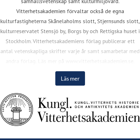
samhällsvetenskap samt kulturmiljövård.
Vitterhetsakademien förvaltar också de egna
kulturfastigheterna Skånelaholms slott, Stjernsunds slott,
kulturreservatet Stensjö by, Borgs by och Rettigska huset i
Stockholm. Vitterhetsakademiens förlag publicerar ett
antal vetenskapliga skrifter varje år samt samarbetar med
andra förlag. Läs mer på www.vitterhetsakademien.se.
Läs mer