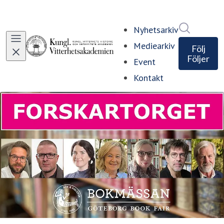
Sök i ny
Nyhetsarkiv
Mediearkiv
Följ
Följer
Event
Kontakt