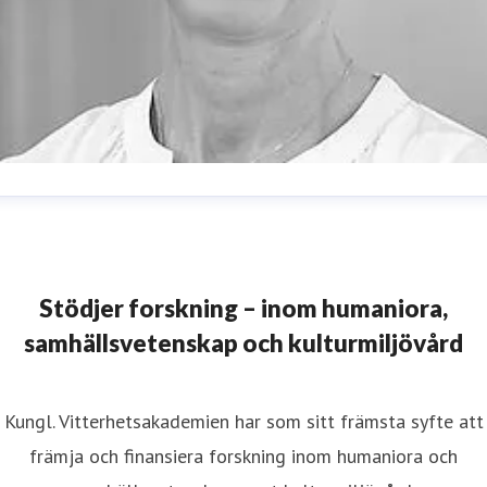
ristina Lund
resskontakt
Informationsansvarig
istina.lund@vitterhetsakademien.se
08-440 42 86
Stödjer forskning – inom humaniora,
samhällsvetenskap och kulturmiljövård
Kungl. Vitterhetsakademien har som sitt främsta syfte att
främja och finansiera forskning inom humaniora och