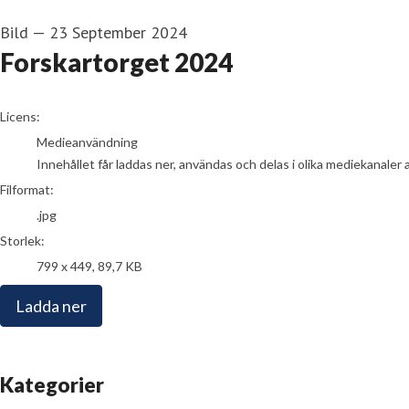
Bild
—
23 September 2024
Forskartorget 2024
go to media item
Licens:
Medieanvändning
Innehållet får laddas ner, användas och delas i olika mediekanaler 
Filformat:
.jpg
Storlek:
799 x 449, 89,7 KB
Ladda ner
Kategorier