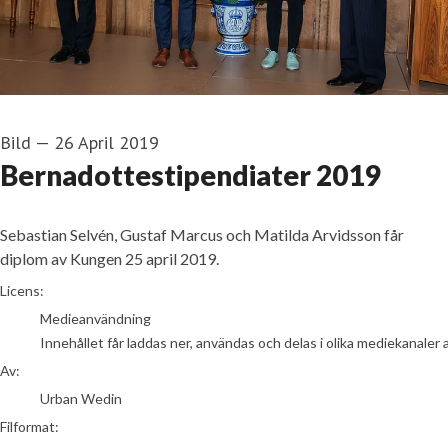
Bild
—
26 April 2019
Bernadottestipendiater 2019
Sebastian Selvén, Gustaf Marcus och Matilda Arvidsson får
diplom av Kungen 25 april 2019.
Urban Wedin
Licens:
Medieanvändning
Innehållet får laddas ner, användas och delas i olika mediekanaler 
Av:
Urban Wedin
Filformat: