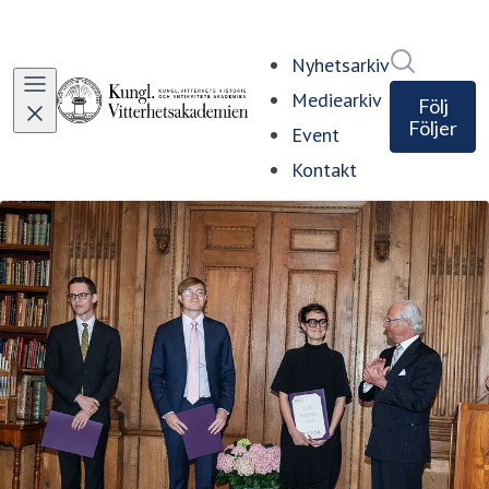
Sök i ny
Nyhetsarkiv
Mediearkiv
Följ
Följer
Event
Kontakt