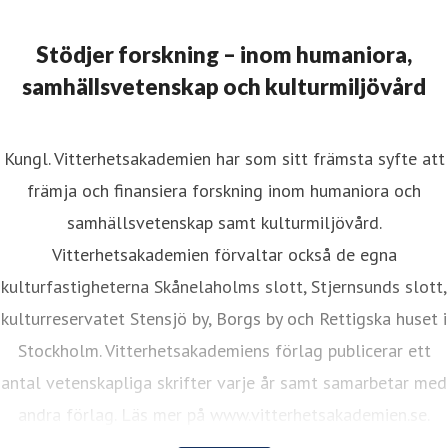
resskontakt
Informationsansvarig
istina.lund@vitterhetsakademien.se
08-440 42 86
Stödjer forskning – inom humaniora,
samhällsvetenskap och kulturmiljövård
Kungl. Vitterhetsakademien har som sitt främsta syfte att
främja och finansiera forskning inom humaniora och
samhällsvetenskap samt kulturmiljövård.
Vitterhetsakademien förvaltar också de egna
kulturfastigheterna Skånelaholms slott, Stjernsunds slott,
kulturreservatet Stensjö by, Borgs by och Rettigska huset i
Stockholm. Vitterhetsakademiens förlag publicerar ett
antal vetenskapliga skrifter varje år samt samarbetar med
andra förlag. Läs mer på www.vitterhetsakademien.se.