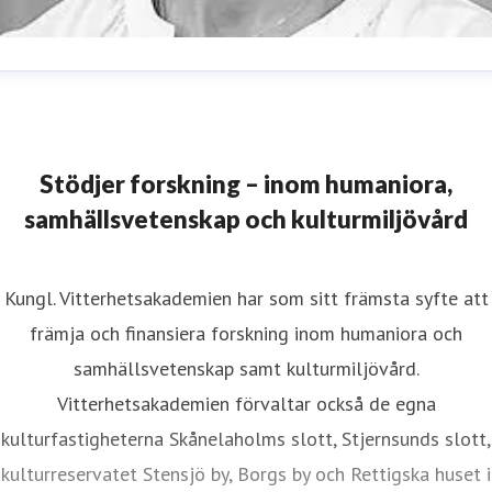
ristina Lund
resskontakt
Informationsansvarig
istina.lund@vitterhetsakademien.se
08-440 42 86
Stödjer forskning – inom humaniora,
samhällsvetenskap och kulturmiljövård
Kungl. Vitterhetsakademien har som sitt främsta syfte att
främja och finansiera forskning inom humaniora och
samhällsvetenskap samt kulturmiljövård.
Vitterhetsakademien förvaltar också de egna
kulturfastigheterna Skånelaholms slott, Stjernsunds slott,
kulturreservatet Stensjö by, Borgs by och Rettigska huset i