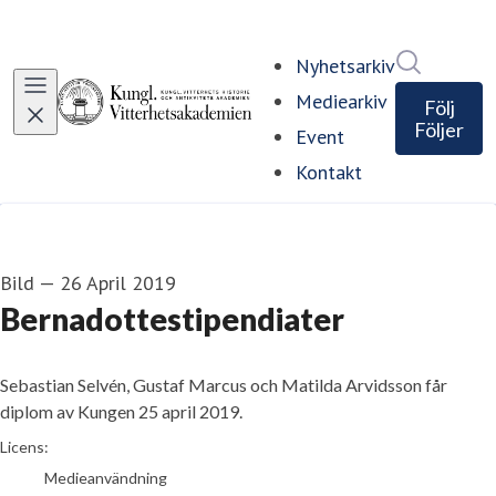
Sök i ny
Nyhetsarkiv
Mediearkiv
Följ
Följer
Event
Kontakt
Bild
—
26 April 2019
Bernadottestipendiater
Sebastian Selvén, Gustaf Marcus och Matilda Arvidsson får
diplom av Kungen 25 april 2019.
Urban Wedin
Licens:
Medieanvändning