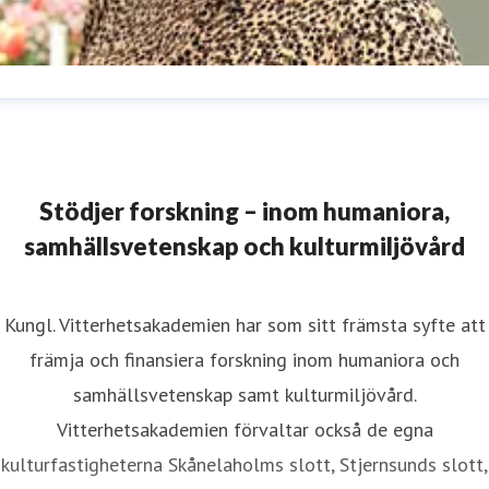
lrika Gustafsson
blikationsansvarig, redaktör
lrika.gustafsson@vitterhetsakademien.se
Stödjer forskning – inom humaniora,
samhällsvetenskap och kulturmiljövård
Kungl. Vitterhetsakademien har som sitt främsta syfte att
främja och finansiera forskning inom humaniora och
samhällsvetenskap samt kulturmiljövård.
Vitterhetsakademien förvaltar också de egna
kulturfastigheterna Skånelaholms slott, Stjernsunds slott,