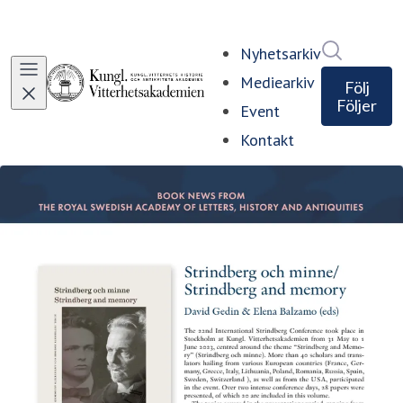
Sök i ny
Nyhetsarkiv
Mediearkiv
Följ
Följer
Event
Kontakt