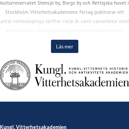
kulturreservatet Stensjö by, Borgs by och Rettigska huset i
Stockholm. Vitterhetsakademiens förlag publicerar ett
antal vetenskapliga skrifter varje år samt samarbetar med
andra förlag. Läs mer på www.vitterhetsakademien.se.
Läs mer
Kungl. Vitterhetsakademien