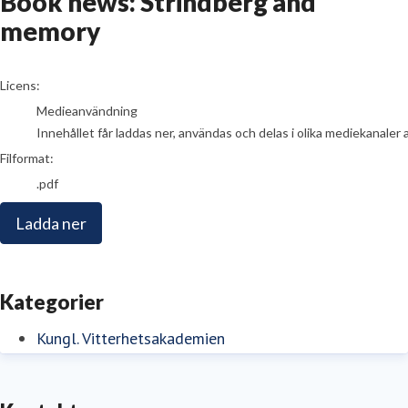
Book news: Strindberg and
memory
go to media item
Licens:
Medieanvändning
Innehållet får laddas ner, användas och delas i olika mediekanaler 
Filformat:
.pdf
Ladda ner
Kategorier
Kungl. Vitterhetsakademien