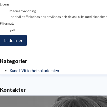
go to media item
Licens:
Medieanvändning
Innehållet får laddas ner, användas och delas i olika mediekanaler 
Filformat:
.pdf
Ladda ner
Kategorier
Kungl. Vitterhetsakademien
Kontakter