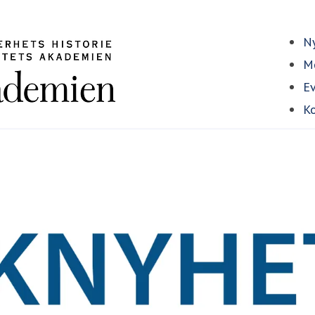
Ny
Me
E
Ko