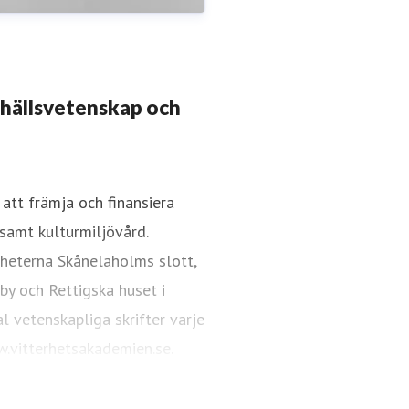
mhällsvetenskap och
att främja och finansiera
samt kulturmiljövård.
akademien.se
08-440 42 86
gheterna Skånelaholms slott,
 by och Rettigska huset i
l vetenskapliga skrifter varje
.vitterhetsakademien.se.