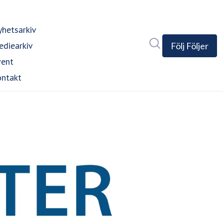
hetsarkiv
Sök i nyhetsrumm
diearkiv
Följ
Följer
vent
ntakt