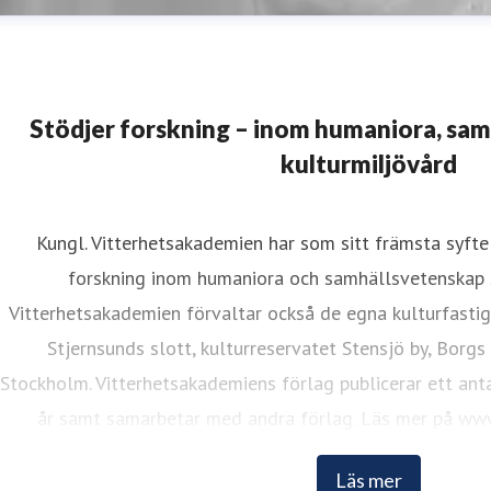
Stödjer forskning – inom humaniora, sa
kulturmiljövård
Kungl. Vitterhetsakademien har som sitt främsta syfte 
ristina Lund
forskning inom humaniora och samhällsvetenskap 
resskontakt
Informationsansvarig
kristina.lund@vitterhets
Vitterhetsakademien förvaltar också de egna kulturfasti
Stjernsunds slott, kulturreservatet Stensjö by, Borgs
Stockholm. Vitterhetsakademiens förlag publicerar ett anta
år samt samarbetar med andra förlag. Läs mer på www
Läs mer